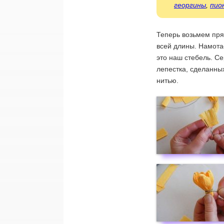
георгины
,
пио
Теперь возьмем пря
всей длины. Намота
это наш стебель. С
лепестка, сделанны
нитью.