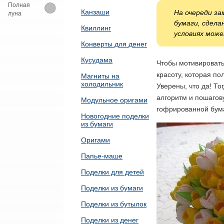
Полная
Канзаши
На очереди за
луна
бумаги, сдела
Квиллинг
условиях може
Конверты для денег
Кусудама
Чтобы мотивировать
красоту, которая по
Магниты на
холодильник
Уверены, что да! То
алгоритм и пошагову
Модульное оригами
гофрированной бум
Новогодние поделки
из бумаги
Оригами
Папье-маше
Поделки для детей
Поделки из бумаги
Поделки из бутылок
Поделки из денег