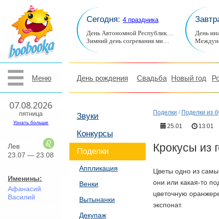
Сегодня:
Завтр
4 праздника
День Автономной Республик…
День ин
Зимний день согревания ми…
Междуна
Меню
День рождения
Свадьба
Новый год
Р
07.08.2026
Поделки
/
Поделки из б
пятница
Звуки
Узнать больше
25.01
13:01
Конкурсы
Крокусы из 
Лев
Поделки
23.07 — 23.08
Аппликация
Цветы одно из самы
Именины:
они или какая-то п
Венки
Афанасий
цветочную оранжере
Василий
Вытынанки
экспонат.
Декупаж