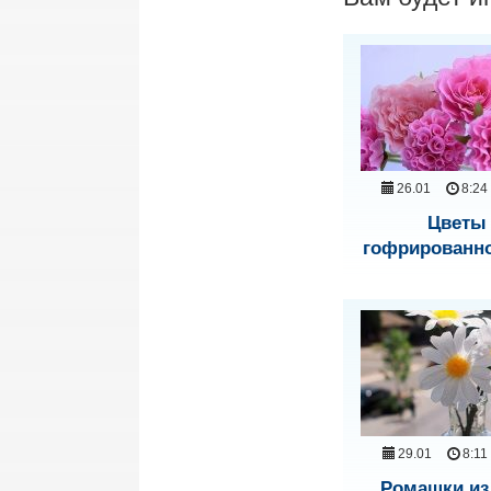
26.01
8:24
Цветы 
гофрированн
29.01
8:11
Ромашки из