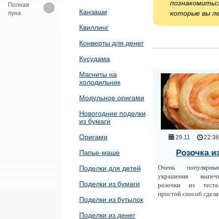
познакомиться
Полная
Канзаши
которые вы ле
луна
Квиллинг
Конверты для денег
Кусудама
Магниты на
холодильник
Модульное оригами
Новогодние поделки
из бумаги
Оригами
29.11
22:3
Розочка из
Папье-маше
Очень популярны
Поделки для детей
украшения выпеч
Поделки из бумаги
розочки из теста
простой способ сдела
Поделки из бутылок
Поделки из денег