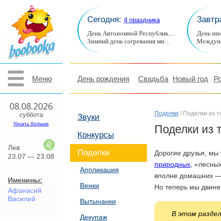
Сегодня:
Завтр
4 праздника
День Автономной Республик…
День ин
Зимний день согревания ми…
Междуна
Меню
День рождения
Свадьба
Новый год
Р
08.08.2026
Поделки
/ Поделки из т
суббота
Звуки
Узнать больше
Поделки из 
Конкурсы
Лев
Поделки
Дорогие друзья, мы
23.07 — 23.08
природных
, «лесны
Аппликация
вполне домашних 
Именины:
Венки
Но теперь мы двине
Афанасий
Василий
Вытынанки
В этом раздел
Декупаж