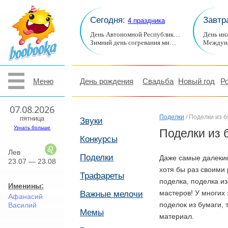
Сегодня:
Завтр
4 праздника
День Автономной Республик…
День ин
Зимний день согревания ми…
Междуна
Меню
День рождения
Свадьба
Новый год
Р
07.08.2026
Поделки
/ Поделки из б
пятница
Звуки
Узнать больше
Поделки из 
Конкурсы
Лев
Поделки
Даже самые далекие
23.07 — 23.08
хотя бы раз своими
Трафареты
поделка, поделка из
Именины:
мастеров! У многих
Важные мелочи
Афанасий
поделок из бумаги, 
Василий
Мемы
материал.