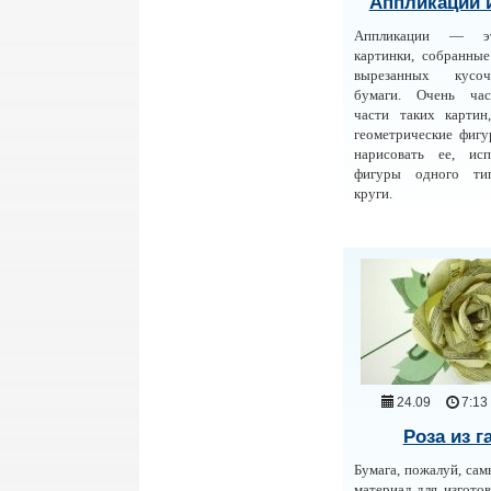
Аппликации и
Аппликации — э
картинки, собранны
вырезанных кусо
бумаги. Очень час
части таких картин
геометрические фиг
нарисовать ее, исп
фигуры одного тип
круги.
24.09
7:13
Роза из г
Бумага, пожалуй, са
материал для изготов