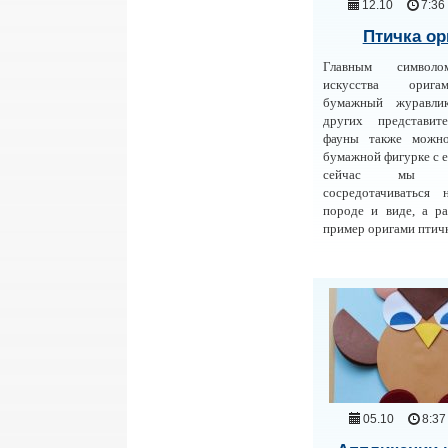
12.10
7:36
Птичка ор
Главным символо
искусства орига
бумажный журавли
других представит
фауны также можно
бумажной фигурке с 
сейчас мы 
сосредотачиваться 
породе и виде, а р
пример оригами птич
05.10
8:37