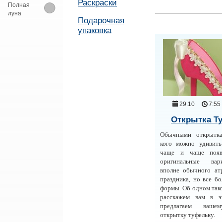
Раскраски
Полная
луна
Подарочная
упаковка
29.10
7:55
Открытка Т
Обычными открытк
кого можно удивить
чаще и чаще появ
оригинальные ва
вполне обычного ат
праздника, но все б
формы. Об одном так
расскажем вам в 
предлагаем ваше
открытку туфельку.