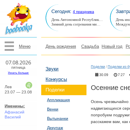
Сегодня:
Завтр
4 праздника
День Автономной Республик…
День ин
Зимний день согревания ми…
Междуна
Меню
День рождения
Свадьба
Новый год
Р
07.08.2026
Поделки
/
Поделки из б
пятница
Звуки
Узнать больше
30.09
7:27
Конкурсы
Осенние сн
Лев
Поделки
23.07 — 23.08
Аппликация
Осень чрезвычайно 
Именины:
надвигающихся серо
Венки
Афанасий
попробуем подружит
Василий
Вытынанки
расскажем вам, как
Декупаж