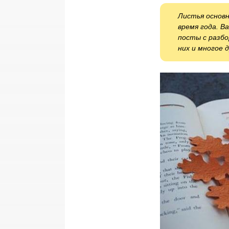
Листья основн
время года. В
посты с разбо
них и многое д