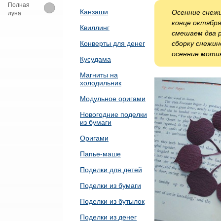
Полная
Канзаши
Осенние снежи
луна
конце октября
Квиллинг
смешаем два 
Конверты для денег
сборку снежин
осенние моти
Кусудама
Магниты на
холодильник
Модульное оригами
Новогодние поделки
из бумаги
Оригами
Папье-маше
Поделки для детей
Поделки из бумаги
Поделки из бутылок
Поделки из денег