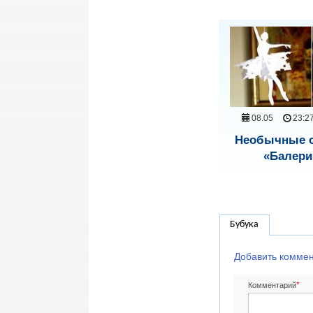
08.05
23:2
Необычные 
«Балер
Бубука
Добавить комме
*
Комментарий