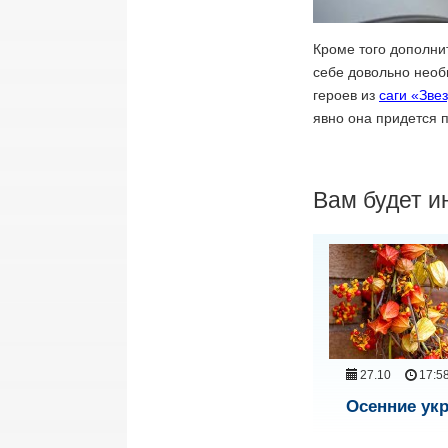
Кроме того дополни
себе довольно необ
героев из
саги «Зве
явно она придется п
Вам будет и
27.10
17:5
Осенние ук