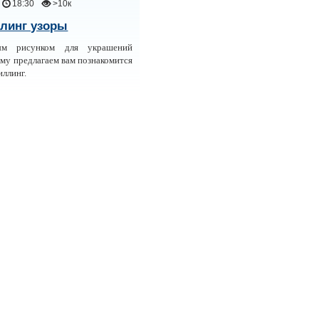
18:30
>10к
линг узоры
ым рисунком для украшений
му предлагаем вам познакомится
иллинг.