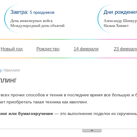
Завтра:
Дни рождени
5 праздников
День инженерных войск
Александр Шанку
Международный день объятий
Назым Хикмет
Новый год
Рождество
14 февраля
23 феврал
и
/ Квиллинг
ллинг
всех прочих способов и техник в последнее время все большую и
ет приобретать такая техника как квиллинг.
инг или бумагокручение
— это выполнение поделок из скрученны