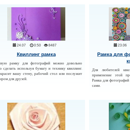
24.07
0:50
8487
23.06
Квиллинг рамка
Рамка для фо
к
ивую рамку для фотографий можно довольно
о сделать используя бумагу и технику квиллинг.
Для любителей кви
красит вашу стену, рабочий стол или послужит
применение этой про
иром для друзей.
Рамка для фотографий 
сами.