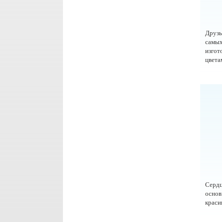
Друзь
самы
изгот
цвета
Сердц
осно
краси