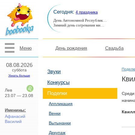
Сегодня:
4 праздника
День Автономной Республик…
Зимний день согревания ми…
Меню
День рождения
Свадьба
08.08.2026
Поделк
суббота
Звуки
Узнать больше
Кви
Конкурсы
Лев
Поделки
Среди 
23.07 — 23.08
начина
Аппликация
Именины:
Квилл
Венки
Афанасий
Василий
Вытынанки
Декупаж