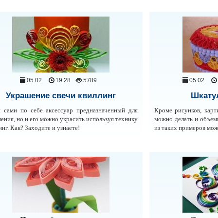
05.02
19:28
5789
05.02
Украшение свечи квиллинг
Шкату
 сами по себе аксессуар предназначенный для
Кроме рисунков, карт
ения, но и его можно украсить используя технику
можно делать и объем
инг. Как? Заходите и узнаете!
из таких примеров мож