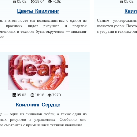
05.02
19:04
>10к
05.02
Цветы Квиллинг
Квил
я, в этом посте мы познакомим вас с одним из
Самым универсальн
х красивых видов рисунков и поделок
являются узоры. Поэто
овленных в технике бумагокручения — квиллинг
с узорами в технике кв
ми.
05.02
18:18
7970
Квиллинг Сердце
е — один из символов любви, а также один из
вных рисунков в украшениях. Особенно оно
во смотрится с применением техники квиллинга.