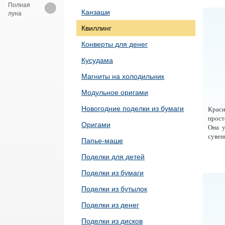
Полная
Канзаши
луна
Квиллинг
Конверты для денег
Кусудама
Магниты на холодильник
Модульное оригами
Новогодние поделки из бумаги
Крас
прост
Оригами
Она у
сувен
Папье-маше
Поделки для детей
Поделки из бумаги
Поделки из бутылок
Поделки из денег
Поделки из дисков