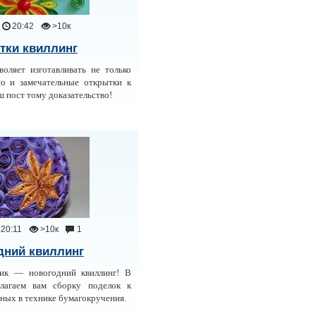
20:42
>10к
тки квиллинг
воляет изготавливать не только
но и замечательные открытки к
 пост тому доказательство!
20:11
>10к
1
дний квиллинг
ик — новогодний квиллинг! В
лагаем вам сборку поделок к
ных в технике бумагокручения.