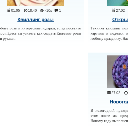
01.05
18:40
>10к
1
27.02
Квиллинг розы
Откры
бите розы и интересные подарки, тогда посетите
Техника квиллинг поз
пост. Здесь вы узнаете, как создать Квиллинг розы
картины и поделки, 
и руками.
любому празднику. Наш
27.02
Нового
В новогодний праздн
этом после мы пред
Новому году выполнен