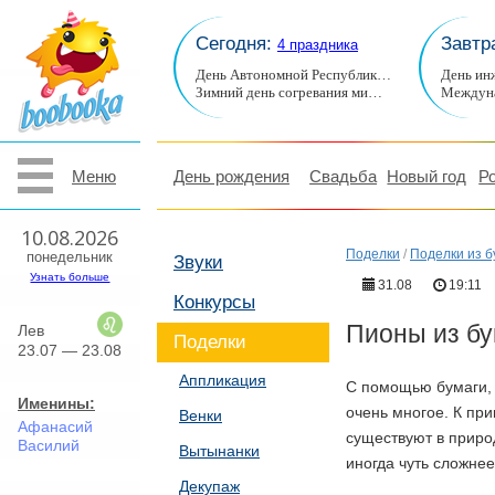
Сегодня:
Завтр
4 праздника
День Автономной Республик…
День ин
Зимний день согревания ми…
Междуна
Меню
День рождения
Свадьба
Новый год
Р
10.08.2026
Поделки
/
Поделки из б
понедельник
Звуки
Узнать больше
31.08
19:11
Конкурсы
Пионы из бу
Лев
Поделки
23.07 — 23.08
Аппликация
С помощью бумаги, к
Именины:
очень многое. К при
Венки
Афанасий
существуют в приро
Василий
Вытынанки
иногда чуть сложнее
Декупаж