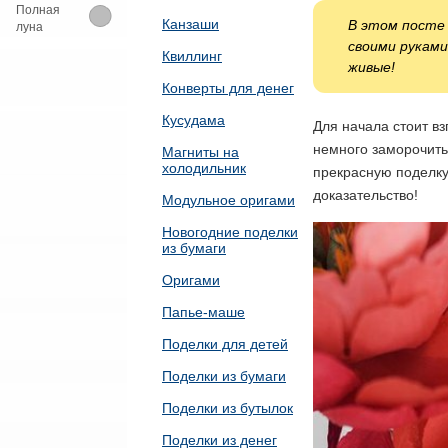
Полная
Канзаши
В этом посте 
луна
своими руками
Квиллинг
живые!
Конверты для денег
Кусудама
Для начала стоит вз
немного заморочить
Магниты на
холодильник
прекрасную поделку
доказательство!
Модульное оригами
Новогодние поделки
из бумаги
Оригами
Папье-маше
Поделки для детей
Поделки из бумаги
Поделки из бутылок
Поделки из денег