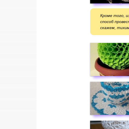
Кроме того, и
способ провес
скажем, тихим