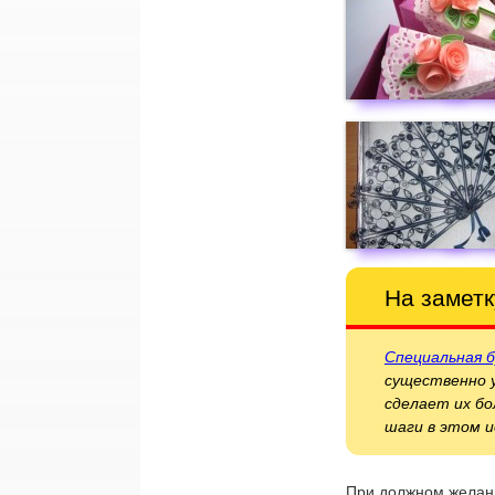
На заметк
Специальная 
существенно у
сделает их бо
шаги в этом и
При должном желани