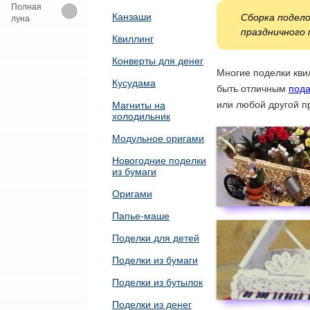
Полная
Канзаши
Сборка подело
луна
праздничного 
Квиллинг
Конверты для денег
Многие поделки кви
Кусудама
быть отличным
пода
или любой другой п
Магниты на
холодильник
Модульное оригами
Новогодние поделки
из бумаги
Оригами
Папье-маше
Поделки для детей
Поделки из бумаги
Поделки из бутылок
Поделки из денег