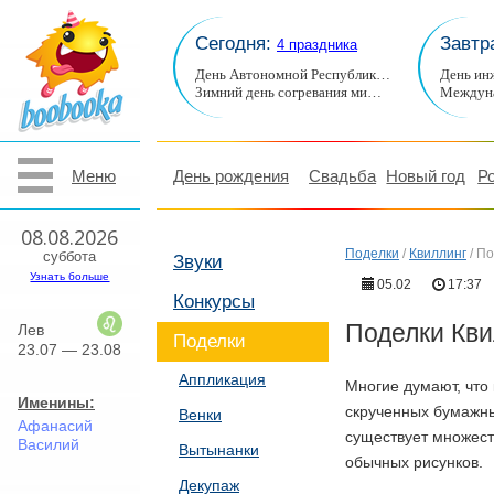
Сегодня:
Завтр
4 праздника
День Автономной Республик…
День ин
Зимний день согревания ми…
Междуна
Меню
День рождения
Свадьба
Новый год
Р
08.08.2026
Поделки
/
Квиллинг
/
По
суббота
Звуки
Узнать больше
05.02
17:37
Конкурсы
Поделки Кви
Лев
Поделки
23.07 — 23.08
Аппликация
Многие думают, что 
Именины:
скрученных бумажных
Венки
Афанасий
существует множест
Василий
Вытынанки
обычных рисунков.
Декупаж