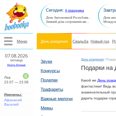
Сегодня:
Завтр
4 праздника
День Автономной Республик…
День ин
Зимний день согревания ми…
Междуна
Меню
День рождения
Свадьба
Новый год
Р
07.08.2026
День рождения
/ Подар
пятница
Звуки
Узнать больше
Подарки на 
Конкурсы
Лев
Поделки
Какой же
День рожд
23.07 — 23.08
фантастики! Ведь вс
Трафареты
знаменательный пра
Именины:
дарить подарки гора
Важные мелочи
Афанасий
Василий
Мемы