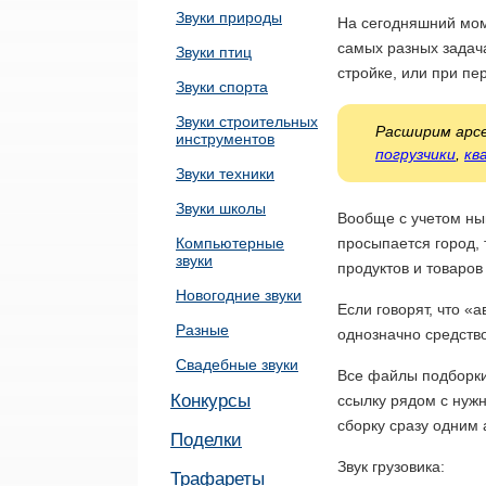
Звуки природы
На сегодняшний мом
самых разных задач
Звуки птиц
стройке, или при пе
Звуки спорта
Звуки строительных
Расширим арсе
инструментов
погрузчики
,
кв
Звуки техники
Звуки школы
Вообще с учетом ны
Компьютерные
просыпается город, 
звуки
продуктов и товаров
Новогодние звуки
Если говорят, что «
Разные
однозначно средств
Свадебные звуки
Все файлы подборки
Конкурсы
ссылку рядом с нужн
сборку сразу одним 
Поделки
Звук грузовика:
Трафареты