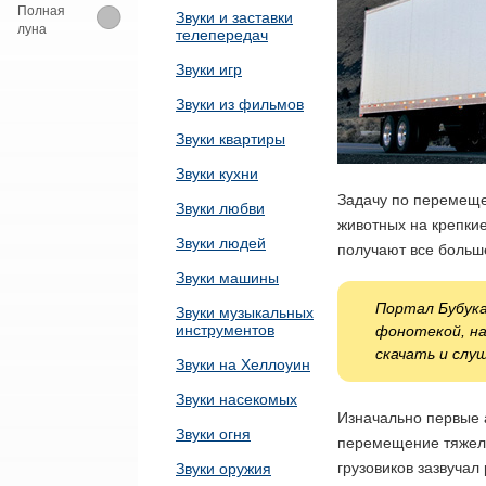
Полная
Звуки и заставки
луна
телепередач
Звуки игр
Звуки из фильмов
Звуки квартиры
Звуки кухни
Задачу по перемеще
Звуки любви
животных на крепки
Звуки людей
получают все больш
Звуки машины
Портал Бубука
Звуки музыкальных
инструментов
фонотекой, на
скачать и слу
Звуки на Хеллоуин
Звуки насекомых
Изначально первые а
Звуки огня
перемещение тяжелых
грузовиков зазвучал
Звуки оружия