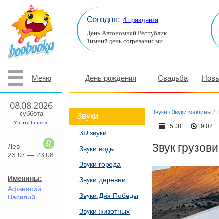
Сегодня:
4 праздника
День Автономной Республик…
Зимний день согревания ми…
Меню
День рождения
Свадьба
Новы
08.08.2026
Звуки
/
Звуки машины
/
З
суббота
Звуки
Узнать больше
15.08
19:02
3D звуки
Звук грузови
Лев
Звуки воды
23.07 — 23.08
Звуки города
Именины:
Звуки деревни
Афанасий
Звуки Дня Победы
Василий
Звуки животных