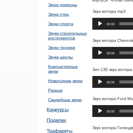
корпусе. Чтобы скач
Звуки природы
Звук мотора mp3:
Звуки птиц
Аудиоплеер
Звуки спорта
00:00
Звуки строительных
инструментов
Звук мотора Chevrol
Звуки техники
Аудиоплеер
00:00
Звуки школы
Компьютерные
Зил 130 звук мотора
звуки
Аудиоплеер
Новогодние звуки
00:00
Разные
Звук мотора Ford Mu
Свадебные звуки
Аудиоплеер
Конкурсы
00:00
Поделки
Звук мотора Гелендв
Трафареты