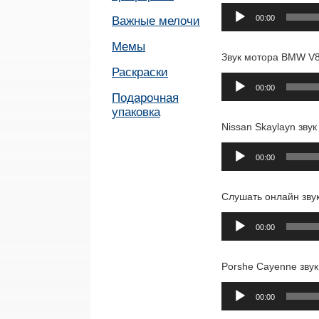
Аудиоплеер
00:00
Важные мелочи
Мемы
Звук мотора BMW V8
Раскраски
Аудиоплеер
00:00
Подарочная
упаковка
Nissan Skaylayn звук
Аудиоплеер
00:00
Слушать онлайн зву
Аудиоплеер
00:00
Porshe Cayenne зву
Аудиоплеер
00:00