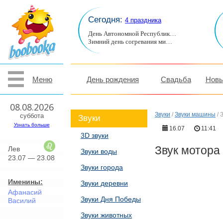
Сегодня:
4 праздника
День Автономной Республик…
Зимний день согревания ми…
Меню
День рождения
Свадьба
Новы
08.08.2026
Звуки
/
Звуки машины
/
суббота
Звуки
Узнать больше
16.07
11:41
3D звуки
Звук мотора
Лев
Звуки воды
23.07 — 23.08
Звуки города
Именины:
Звуки деревни
Афанасий
Звуки Дня Победы
Василий
Звуки животных