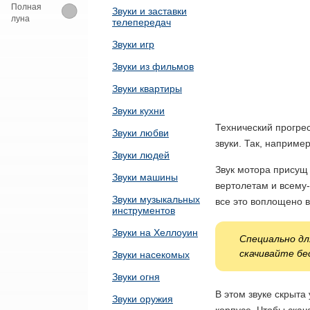
Полная
Звуки и заставки
луна
телепередач
Звуки игр
Звуки из фильмов
Звуки квартиры
Звуки кухни
Технический прогрес
Звуки любви
звуки. Так, например
Звуки людей
Звук мотора присущ
Звуки машины
вертолетам и всему-
Звуки музыкальных
все это воплощено в
инструментов
Звуки на Хеллоуин
Специально дл
скачивайте бе
Звуки насекомых
Звуки огня
В этом звуке скрыт
Звуки оружия