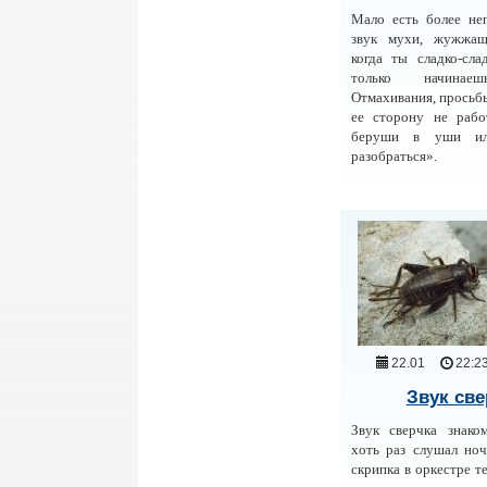
Мало есть более не
звук мухи, жужжащ
когда ты сладко-сл
только начинаеш
Отмахивания, просьбы
ее сторону не рабо
беруши в уши ил
разобраться».
22.01
22:2
Звук све
Звук сверчка знако
хоть раз слушал но
скрипка в оркестре т