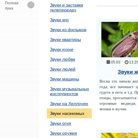
Полная
Звуки и заставки
луна
телепередач
Звуки игр
Звуки из фильмов
Звуки квартиры
Звуки кухни
Звуки любви
05.03
13:2
Звуки людей
Звуки ж
Звуки машины
Весна это начало жи
года, все начинает ц
Звуки музыкальных
гудеть и петь и т.д. 
инструментов
птицы, просыпаются 
Звуки на Хеллоуин
огромные медведи,
мошки и жучки.
Звуки насекомых
Звуки огня
Звуки оружия