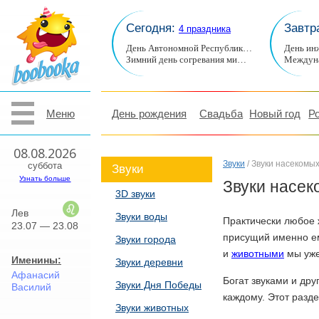
Сегодня:
Завтр
4 праздника
День Автономной Республик…
День ин
Зимний день согревания ми…
Междуна
Меню
День рождения
Свадьба
Новый год
Р
08.08.2026
Звуки
/ Звуки насекомы
суббота
Звуки
Узнать больше
Звуки насе
3D звуки
Лев
Звуки воды
Практически любое 
23.07 — 23.08
присущий именно ем
Звуки города
и
животными
мы уже
Именины:
Звуки деревни
Афанасий
Богат звуками и дру
Звуки Дня Победы
Василий
каждому. Этот разд
Звуки животных