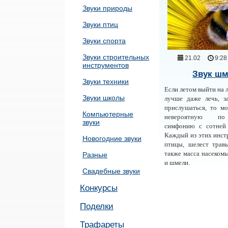
Звуки природы
Звуки птиц
Звуки спорта
Звуки строительных
21.02
9:28
инструментов
Звук ш
Звуки техники
Если летом выйти на л
Звуки школы
лучше даже лечь, з
прислушаться, то м
Компьютерные
невероятную по
звуки
симфонию с сотней 
Каждый из этих инст
Новогодние звуки
птицы, шелест трав
также масса насекомы
Разные
и шмели.
Свадебные звуки
Конкурсы
Поделки
Трафареты