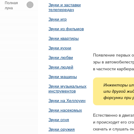
Полная
Звуки и заставки
луна
телепередач
Звуки игр
Звуки из фильмов
Звуки квартиры
Звуки кухни
Появление первых о
Звуки любви
эры в автомобилестр
Звуки людей
в частности карбюр
Звуки машины
Инжекторы или
Звуки музыкальных
инструментов
или другой жи
форсунки при 
Звуки на Хеллоуин
Звуки насекомых
Естественно в двига
Звуки огня
и происходит его сг
скачать и слушать о
Звуки оружия