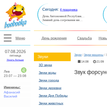
Сегодня:
4 праздника
День Автономной Республик…
Зимний день согревания ми…
Меню
День рождения
Свадьба
Новы
07.08.2026
Звуки
/
Звуки машины
/
пятница
Звуки
Узнать больше
14.08
21:09
3D звуки
Звук форсун
Лев
Звуки воды
23.07 — 23.08
Звуки города
Именины:
Звуки деревни
Афанасий
Звуки Дня Победы
Василий
Звуки животных