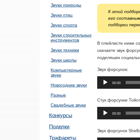
Звуки природы
К этой подбор
Звуки птиц
его составны
подборки пере
Звуки спорта
Звуки строительных
инструментов
В плейлисте ниже с
Звуки техники
скачаете звук форсу
поделяшек социальн
Звуки школы
Звук форсунок:
Компьютерные
звуки
Аудиоплеер
00:00
Новогодние звуки
Разные
Стук форсунки Тойо
Свадебные звуки
Аудиоплеер
00:00
Конкурсы
Поделки
Звук форсунок Shelb
Трафареты