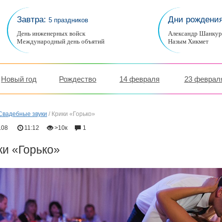
Завтра:
Дни рождени
5 праздников
День инженерных войск
Александр Шанку
Международный день объятий
Назым Хикмет
Новый год
Рождество
14 февраля
23 феврал
Свадебные звуки
/
Крики «Горько»
.08
11:12
>10к
1
ки «Горько»