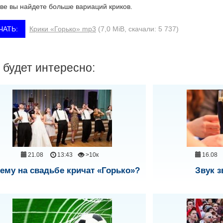
ве вы найдете больше вариаций криков.
Крики «Горько» mp3
(7,0 MiB, скачали: 5 737)
 будет интересно:
21.08
13:43
>10к
16.08
ему на свадьбе кричат «Горько»?
Звук з