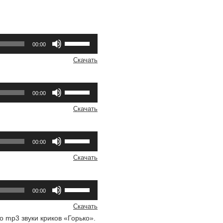
Используйте
00:00
клавиши
вверх/
Скачать
вниз,
чтобы
увеличить
Используйте
или
00:00
клавиши
уменьшить
вверх/
громкость.
Скачать
вниз,
чтобы
увеличить
Используйте
или
00:00
клавиши
уменьшить
вверх/
громкость.
Скачать
вниз,
чтобы
увеличить
Используйте
или
00:00
клавиши
уменьшить
вверх/
громкость.
Скачать
вниз,
 mp3 звуки криков «Горько».
чтобы