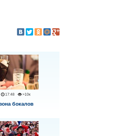
увеличить
или
уменьшить
громкость.
17:48
>10к
вона бокалов