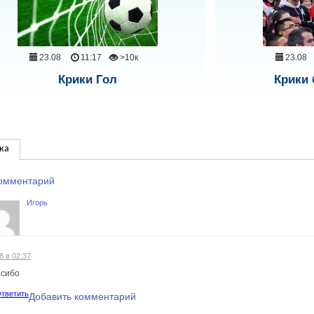
23.08
11:17
>10к
23.08
Крики Гол
Крики
ка
комментарий
Игорь
8 в 02:37
сибо
тветить
Добавить комментарий