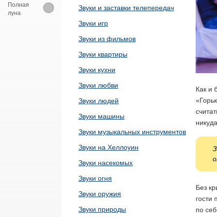
Полная
Звуки и заставки телепередач
луна
Звуки игр
Звуки из фильмов
Звуки квартиры
Звуки кухни
Звуки любви
Как и 
«Горьк
Звуки людей
считат
Звуки машины
никуда
Звуки музыкальных инструментов
Звуки на Хеллоуин
З
о
Звуки насекомых
Звуки огня
Без кр
Звуки оружия
гости 
Звуки природы
по себ