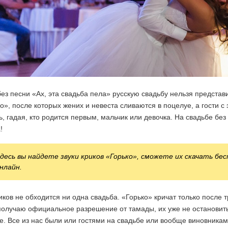
без песни «Ах, эта свадьба пела» русскую свадьбу нельзя представ
о», после которых жених и невеста сливаются в поцелуе, а гости 
ь, гадая, кто родится первым, мальчик или девочка. На свадьбе без
!
десь вы найдете звуки криков «Горько», сможете их скачать б
нлайн.
иков не обходится ни одна свадьба. «Горько» кричат только после т
получаю официальное разрешение от тамады, их уже не остановить
е. Все из нас были или гостями на свадьбе или вообще виновниками