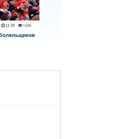
11:36
>10к
 болельщиков