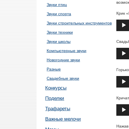
возмож
Звуки птиц
Крик «
Звуки спорта
Аудио
Звуки строительных инструментов
Звуки техники
Звуки школы
Свадьб
Аудио
Компьютерные звуки
Новогодние звуки
Разные
Горько
Свадебные звуки
Аудио
Конкурсы
Поделки
Кричат
Аудио
Трафареты
Важные мелочи
Нажав 