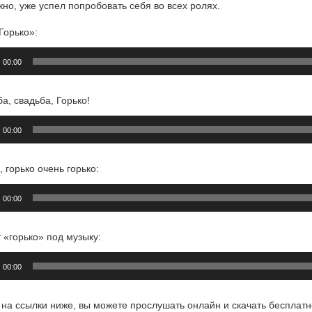
но, уже успел попробовать себя во всех ролях.
Горько»:
плеер
00:00
а, свадьба, Горько!
плеер
00:00
, горько очень горько:
плеер
00:00
 «горько» под музыку:
плеер
00:00
на ссылки ниже, вы можете прослушать онлайн и скачать бесплатно