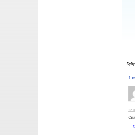
Бубу
1 
22.0
Спа
О