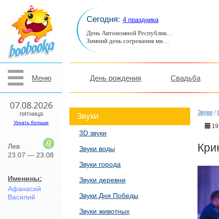
Сегодня:
4 праздника
День Автономной Республик…
Зимний день согревания ми…
Меню
День рождения
Свадьба
07.08.2026
Звуки
/
пятница
Звуки
Узнать больше
19
3D звуки
Кри
Лев
Звуки воды
23.07 — 23.08
Звуки города
Именины:
Звуки деревни
Афанасий
Звуки Дня Победы
Василий
Звуки животных