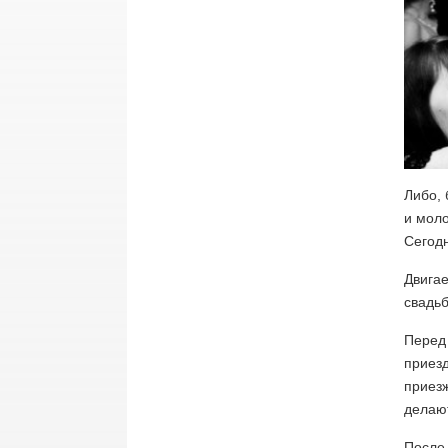
Либо, 
и мол
Сегодн
Двигае
свадьб
Перед 
приезд
приезж
делают
После 