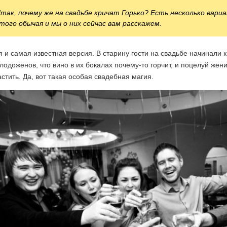
так, почему же на свадьбе кричат Горько? Есть несколько вари
того обычая и мы о них сейчас вам расскажем.
 и самая известная версия. В старину гости на свадьбе начинали 
лодоженов, что вино в их бокалах почему-то горчит, и поцелуй жен
стить. Да, вот такая особая свадебная магия.