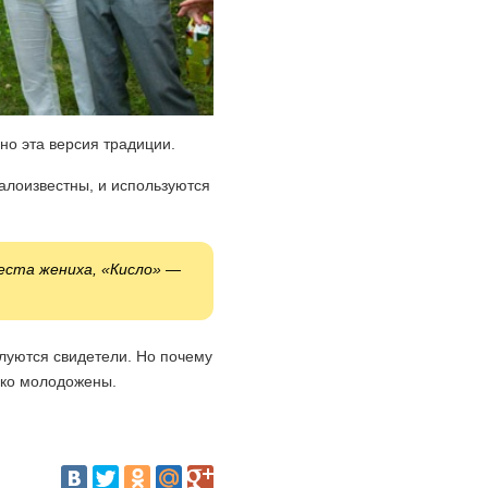
но эта версия традиции.
алоизвестны, и используются
еста жениха, «Кисло» —
елуются свидетели. Но почему
ько молодожены.