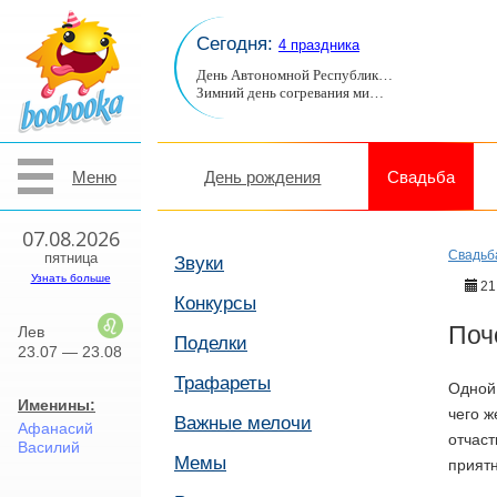
Сегодня:
4 праздника
День Автономной Республик…
Зимний день согревания ми…
Меню
День рождения
Свадьба
07.08.2026
Свадьб
пятница
Звуки
Узнать больше
21
Конкурсы
Поч
Лев
Поделки
23.07 — 23.08
Трафареты
Одной 
Именины:
чего ж
Важные мелочи
Афанасий
отчаст
Василий
Мемы
приятн