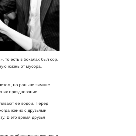
», то есть в бокалах был сор,
ую жизнь от мусора.
летом, но раньше зимние
а их празднование.
ливают ее водой. Перед
когда жених с друзьями
ту. В это время друзья
гости подбадривают жениха с