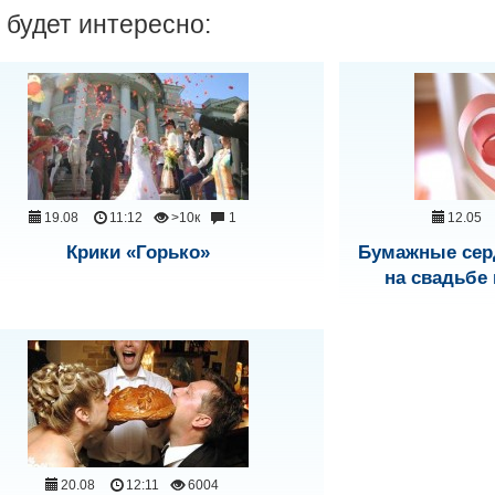
 будет интересно:
19.08
11:12
>10к
1
12.05
Крики «Горько»
Бумажные сер
на свадьбе
20.08
12:11
6004