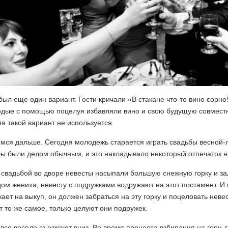
был еще один вариант. Гости кричали «В стакане что-то вино сорно!
одые с помощью поцелуя избавляли вино и свою будущую совместн
я такой вариант не используется.
мся дальше. Сегодня молодежь старается играть свадьбы весной-
ы были делом обычным, и это накладывало некоторый отпечаток н
свадьбой во дворе невесты насыпали большую снежную горку и за
ом жениха, невесту с подружками водружают на этот постамент. И 
ает на выкуп, он должен забраться на эту горку и поцеловать невес
 то же самое, только целуют они подружек.
все весело съезжают вниз. Во время процесса взбирания на гору, 