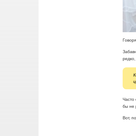
Говоря
Забавн
редко,
К
ц
Часто 
бы не 
Вот, п