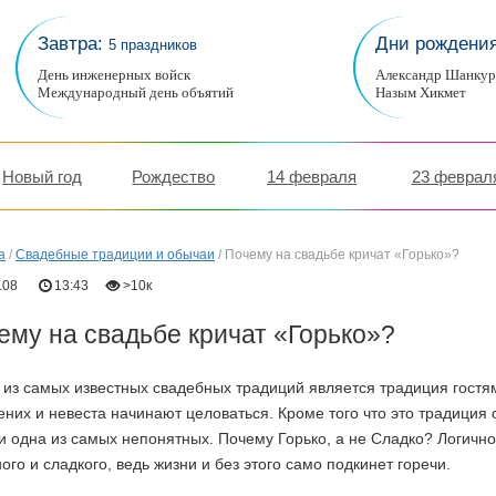
Завтра:
Дни рождени
5 праздников
День инженерных войск
Александр Шанку
Международный день объятий
Назым Хикмет
Новый год
Рождество
14 февраля
23 феврал
а
/
Свадебные традиции и обычаи
/
Почему на свадьбе кричат «Горько»?
.08
13:43
>10к
ему на свадьбе кричат «Горько»?
из самых известных свадебных традиций является традиция гостям
ених и невеста начинают целоваться. Кроме того что это традиция 
и одна из самых непонятных. Почему Горько, а не Сладко? Логично
ого и сладкого, ведь жизни и без этого само подкинет горечи.