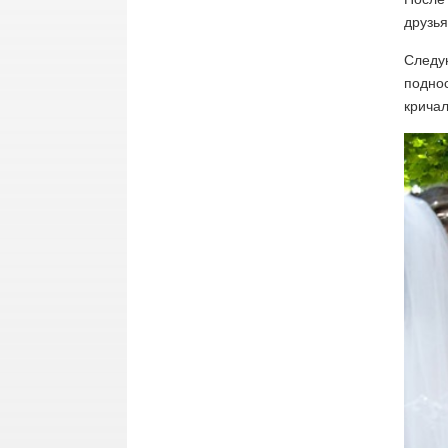
друзья
Следую
поднос
кричал