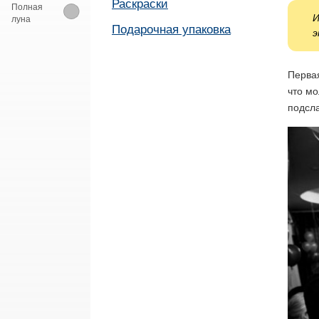
Раскраски
Полная
И
луна
Подарочная упаковка
э
Первая
что мо
подсла