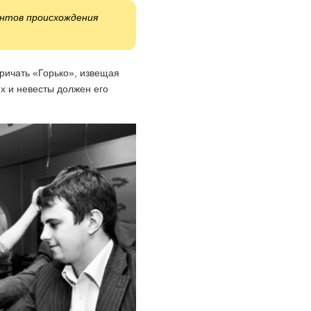
антов происхождения
кричать «Горько», извещая
их и невесты должен его