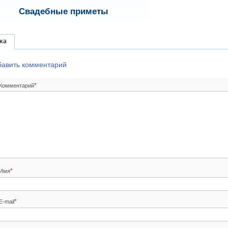
Свадебные приметы
ка
бавить комментарий
*
Комментарий
*
Имя
*
E-mail