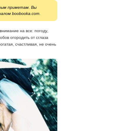
бным приметам. Вы
талом boobooka.com.
внимание на все: погоду,
обов огородить от сглаза
огатая, счастливая, не очень