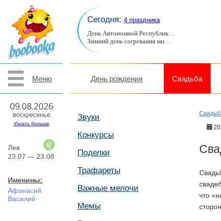
Сегодня:
4 праздника
День Автономной Республик…
Зимний день согревания ми…
Меню
День рождения
Свадьба
09.08.2026
Свадьб
воскресенье
Звуки
Узнать больше
20
Конкурсы
Сва
Лев
Поделки
23.07 — 23.08
Трафареты
Свадьб
Именины:
свадеб
Важные мелочи
Афанасий
что «н
Василий
Мемы
сторон