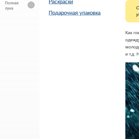
Раскраски
Полная
С
луна
Подарочная упаковка
у
Как го
одежду
молоды
и т.д.