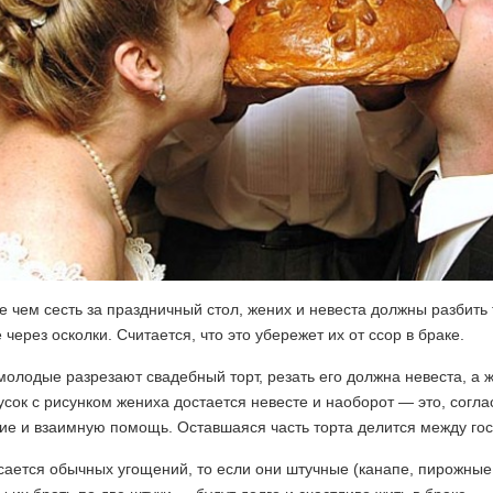
 чем сесть за праздничный стол, жених и невеста должны разбить 
 через осколки. Считается, что это убережет их от ссор в браке.
молодые разрезают свадебный торт, резать его должна невеста, а
усок с рисунком жениха достается невесте и наоборот — это, согл
ие и взаимную помощь. Оставшаяся часть торта делится между гос
сается обычных угощений, то если они штучные (канапе, пирожные