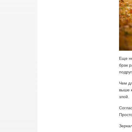
Еще не
брак р
подруг
Чем дл
выше к
злой.
Соглас
Просто
Зерка