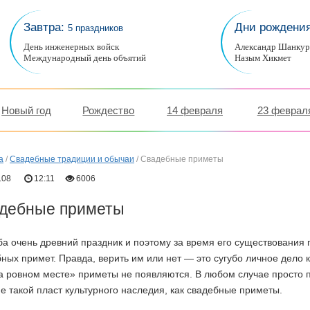
Завтра:
Дни рождени
5 праздников
День инженерных войск
Александр Шанку
Международный день объятий
Назым Хикмет
Новый год
Рождество
14 февраля
23 феврал
а
/
Свадебные традиции и обычаи
/
Свадебные приметы
.08
12:11
6006
дебные приметы
а очень древний праздник и поэтому за время его существования
ных примет. Правда, верить им или нет — это сугубо личное дело к
а ровном месте» приметы не появляются. В любом случае просто п
е такой пласт культурного наследия, как свадебные приметы.