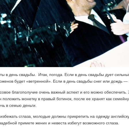
ы в день свадьбы. Итак, погода. Если в день свадьбы дует сильн
женов будет «ветренной». Если в день свадьбы снег или дождь — э
овое благополучие очень важный аспект и его можно обеспечить.
 положить монетку в правый ботинок, после ее хранят как семейн
чь в семью деньги.
избежать сглаза, молодые должны прикрепить на одежду английску
вадебной примете жених и невеста избегут возможного сглаза.