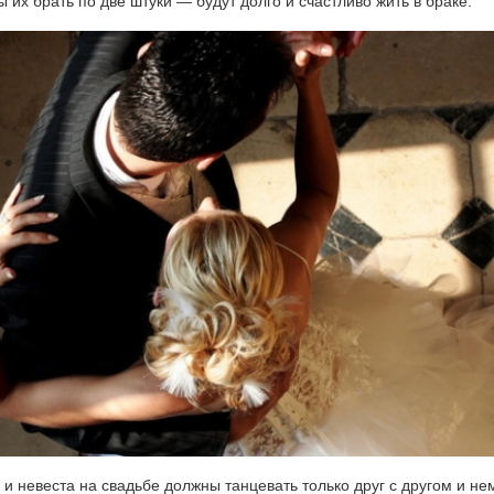
 их брать по две штуки — будут долго и счастливо жить в браке.
и невеста на свадьбе должны танцевать только друг с другом и н