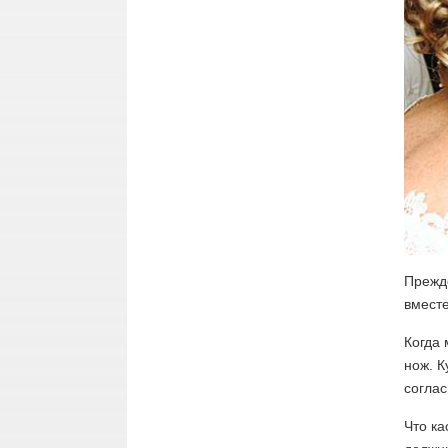
Прежде
вместе
Когда 
нож. К
соглас
Что ка