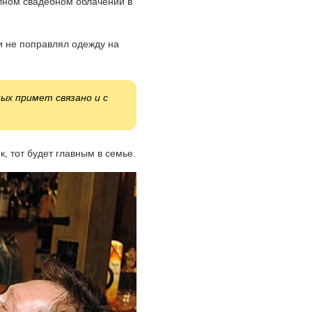
олном свадебном облачении в
 и не поправлял одежду на
ых примет связано и с
, тот будет главным в семье.