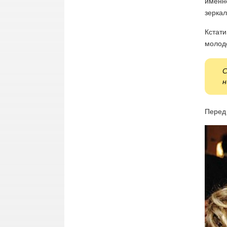
именно
зеркал
Кстати
молод
С
н
Перед 