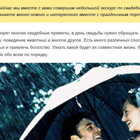
ейчас мы вместе с вами совершим небольшой экскурс по сваде
знаете много нового и интересного вместе с праздничным пор
ворят многие свадебные приметы, в день свадьбы нужно обращать 
, поведение животных и многое другое. Есть много различных спос
х и привлечь богатство. Узнать какой будет их совместная жизнь: б
 Но обо всем по порядку.