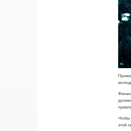
Примет
молодо
Финанс
должен
привле
Чтобы 
этой с