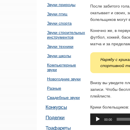
Звуки природы
После забитого гола
окатывает и своих, 
Звуки птиц
болельщиков могут в
Звуки спорта
Конечно же, в перв
Звуки строительных
инструментов
футбол, хоккей, бас
матча и за пределам
Звуки техники
Звуки школы
Наряду с крик
Компьютерные
спортивной 
звуки
Новогодние звуки
Внизу вы увидите п
Разные
записи. Чтобы беспл
плейлисте.
Свадебные звуки
Конкурсы
Крики болельщиков:
Аудиоплеер
Поделки
00:00
Трафареты