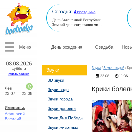
Сегодня:
4 праздника
День Автономной Республик…
Зимний день согревания ми…
Меню
День рождения
Свадьба
Новы
08.08.2026
Звуки
/
Звуки людей
/
Кр
суббота
Звуки
Узнать больше
23.08
11:36
3D звуки
Крики болел
Лев
Звуки воды
23.07 — 23.08
Звуки города
Именины:
Звуки деревни
Афанасий
Звуки Дня Победы
Василий
Звуки животных