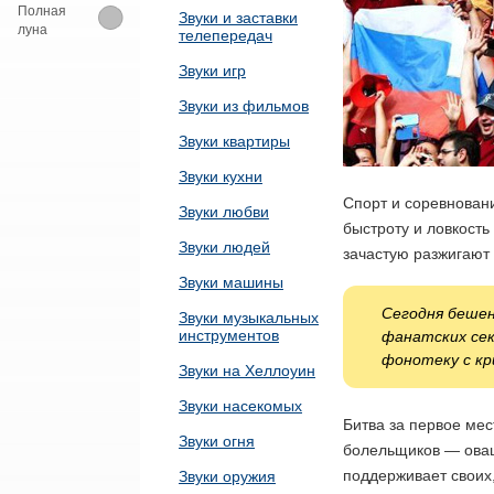
Полная
Звуки и заставки
луна
телепередач
Звуки игр
Звуки из фильмов
Звуки квартиры
Звуки кухни
Спорт и соревновани
Звуки любви
быстроту и ловкость
Звуки людей
зачастую разжигают
Звуки машины
Сегодня бешен
Звуки музыкальных
инструментов
фанатских сек
фонотеку с кр
Звуки на Хеллоуин
Звуки насекомых
Битва за первое мес
Звуки огня
болельщиков — оваци
поддерживает своих
Звуки оружия