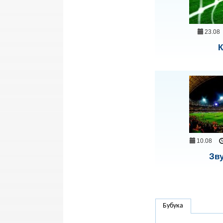
23.08
К
10.08
Зву
Бубука