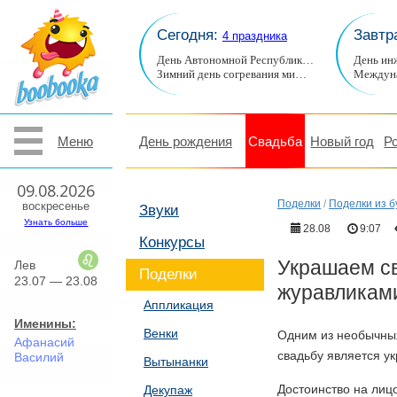
Сегодня:
Завтр
4 праздника
День Автономной Республик…
День ин
Зимний день согревания ми…
Междуна
Меню
День рождения
Свадьба
Новый год
Р
09.08.2026
Поделки
/
Поделки из б
воскресенье
Звуки
Узнать больше
28.08
9:07
Конкурсы
Украшаем с
Лев
Поделки
23.07 — 23.08
журавликам
Аппликация
Именины:
Венки
Одним из необычных
Афанасий
свадьбу является ук
Василий
Вытынанки
Достоинство на лиц
Декупаж