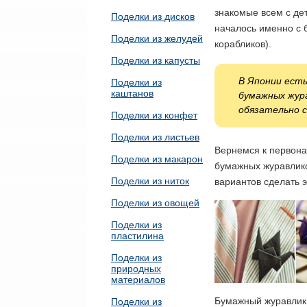
знакомые всем с дет
Поделки из дисков
началось именно с 
Поделки из желудей
корабликов).
Поделки из капусты
В Японии есть
Поделки из
каштанов
бумажных жура
обязательно с
Поделки из конфет
Поделки из листьев
Вернемся к первона
Поделки из макарон
бумажных журавлико
Поделки из ниток
вариантов сделать 
Поделки из овощей
Поделки из
пластилина
Поделки из
природных
материалов
Бумажный журавлик 
Поделки из