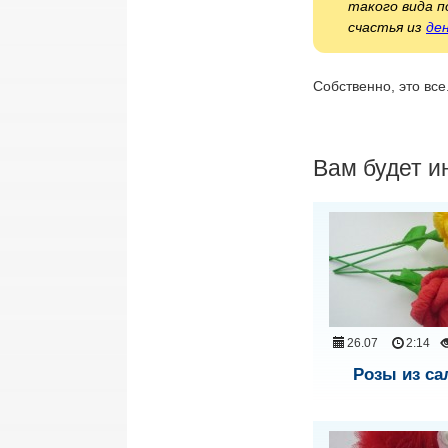
такого вида п
счастья из
де
Собственно, это все
Вам будет и
26.07
2:14
Розы из са