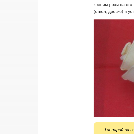
крепим розы на его
(ствол, древко) и у
Топиарий из с