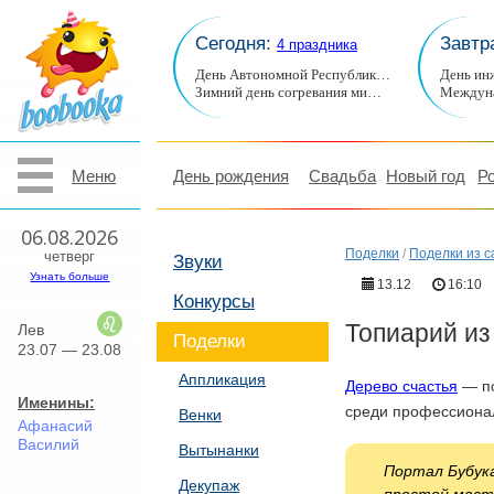
Сегодня:
Завтр
4 праздника
День Автономной Республик…
День ин
Зимний день согревания ми…
Междуна
Меню
День рождения
Свадьба
Новый год
Р
06.08.2026
Поделки
/
Поделки из 
четверг
Звуки
Узнать больше
13.12
16:10
Конкурсы
Топиарий из
Лев
Поделки
23.07 — 23.08
Аппликация
Дерево счастья
— по
Именины:
среди профессиона
Венки
Афанасий
Василий
Вытынанки
Портал Бубук
Декупаж