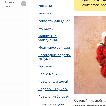
простой маст
Полная
салфеток, сде
Канзаши
луна
Квиллинг
Конверты для денег
Кусудама
Магниты на
холодильник
Модульное оригами
Новогодние поделки
из бумаги
Оригами
Папье-маше
Поделки для детей
Поделки из бумаги
Поделки из бутылок
Основой, главной ч
Поделки из денег
любого другого) буд