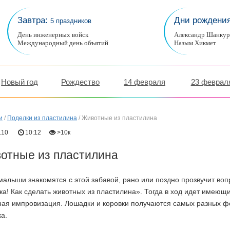
Завтра:
Дни рождени
5 праздников
День инженерных войск
Александр Шанку
Международный день объятий
Назым Хикмет
Новый год
Рождество
14 февраля
23 феврал
и
/
Поделки из пластилина
/
Животные из пластилина
.10
10:12
>10к
отные из пластилина
малыши знакомятся с этой забавой, рано или поздно прозвучит воп
а! Как сделать животных из пластилина». Тогда в ход идет имеющ
ая импровизация. Лошадки и коровки получаются самых разных фо
а.