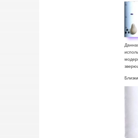
Данная
исполь
модерн
зверю
Близки