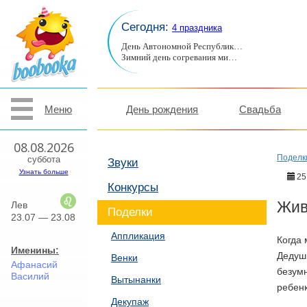
Сегодня:
4 праздника
День Автономной Республик…
Зимний день согревания ми…
Меню
День рождения
Свадьба
08.08.2026
Поделк
суббота
Звуки
Узнать больше
25
Конкурсы
Жив
Лев
Поделки
23.07 — 23.08
Аппликация
Когда 
Именины:
Дедушк
Венки
Афанасий
безумн
Василий
Вытынанки
ребенк
Декупаж