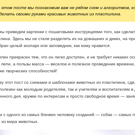
 этом посте мы познакомим вам не рядом схем и алгоритмов, 
делать своими руками красивых животных из пластилина.
ы приведем картинки с пошаговыми инструкциями того, как сделать
лина. Здесь мы не стали разделять их на домашних и диких, на пр
бран целый зоопарк или заповедник, как кому нравится.
лин прекрасен тем, что он легко доступен, и не требует никаких о
 лепи, а пользы масса — веселое и полезное проведение времени, 
ие творческих способностей!
му этот пост со схемами и шаблонами животных из пластилина, сд
полезен как молодым родителям, так и учителям и воспитателям в 
нного дня, кружки по интересам и просто свободное время — заня
 с одного из самых близких человеку созданий — собак — самых 
 из мира животных.