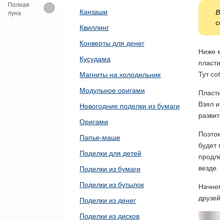
Полная
Канзаши
В
луна
с
Квиллинг
Конверты для денег
Ниже м
Кусудама
пласти
Тут со
Магниты на холодильник
Модульное оригами
Пласти
Взял и
Новогодние поделки из бумаги
развит
Оригами
Поэто
Папье-маше
будет 
Поделки для детей
продле
везде.
Поделки из бумаги
Поделки из бутылок
Начнем
друзей
Поделки из денег
Поделки из дисков