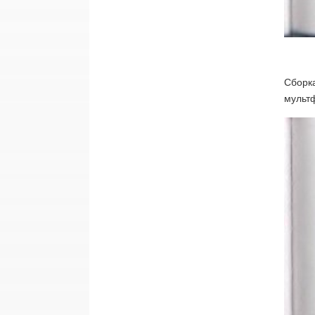
Сборка
мультф