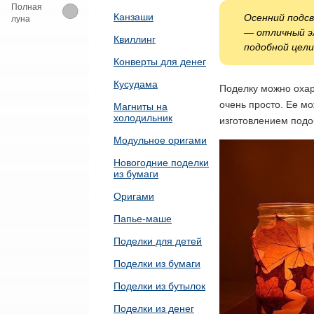
Полная
Канзаши
Осенний подсв
луна
— отличный э
Квиллинг
подобной цели
Конверты для денег
Кусудама
Поделку можно охар
очень просто. Ее м
Магниты на
холодильник
изготовлением подо
Модульное оригами
Новогодние поделки
из бумаги
Оригами
Папье-маше
Поделки для детей
Поделки из бумаги
Поделки из бутылок
Поделки из денег