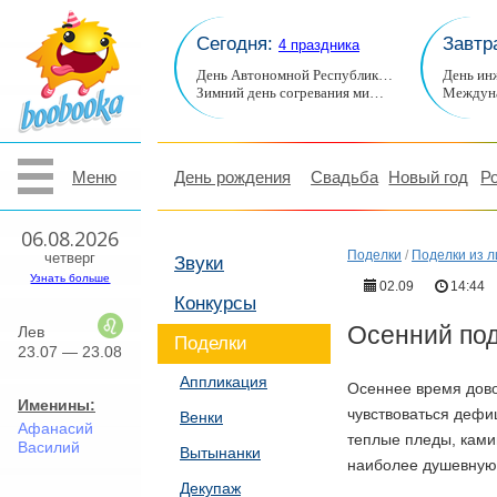
Сегодня:
Завтр
4 праздника
День Автономной Республик…
День ин
Зимний день согревания ми…
Междуна
Меню
День рождения
Свадьба
Новый год
Р
06.08.2026
Поделки
/
Поделки из л
четверг
Звуки
Узнать больше
02.09
14:44
Конкурсы
Осенний под
Лев
Поделки
23.07 — 23.08
Аппликация
Осеннее время дово
Именины:
чувствоваться дефиц
Венки
Афанасий
теплые пледы, камин
Василий
Вытынанки
наиболее душевную
Декупаж