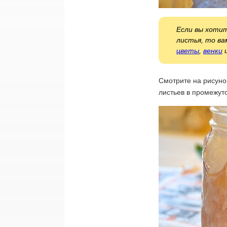
Если вы хоти
листья, то ва
цветы
,
венки
Смотрите на рисуно
листьев в промежут