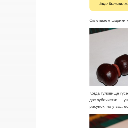
Еще больше ж
Склеиваем шарики м
Когда туловище гусе
две зубочистки — у
рисунок, но у вас, е