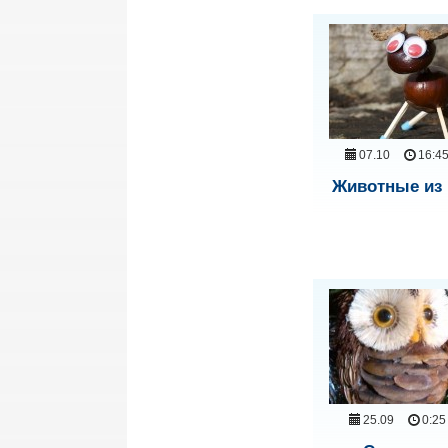
07.10
16:4
Животные из
25.09
0:25