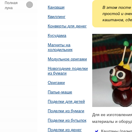
Полная
Канзаши
В этом посте
луна
простой и оче
Квиллинг
каштанов, сде
Конверты для денег
Кусудама
Магниты на
холодильник
Модульное оригами
Новогодние поделки
из бумаги
Оригами
Папье-маше
Поделки для детей
Поделки из бумаги
Для ее изготовлени
Поделки из бутылок
материалы и обору
Поделки из денег
Каштаны (разно