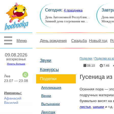
Сегодня:
Завтр
4 праздника
День Автономной Республик…
День ин
Зимний день согревания ми…
Междуна
Меню
День рождения
Свадьба
Новый год
Р
09.08.2026
Поделки
/
Поделки из 
воскресенье
Звуки
Узнать больше
08.10
7:46
Конкурсы
Гусеница из
Лев
Поделки
23.07 — 23.08
Аппликация
Осенняя пора — это
Именины:
подручных материал
Венки
Афанасий
буквально висят на
Василий
Вытынанки
листья
,
шишки
и т.д.
Декупаж