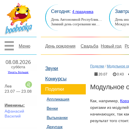
Сегодня:
Завтр
4 праздника
День Автономной Республик…
День ин
Зимний день согревания ми…
Междуна
Меню
День рождения
Свадьба
Новый год
Р
08.08.2026
Поделки
/
Модульное о
суббота
Звуки
Узнать больше
20.07
0:43
Конкурсы
Модульное 
Лев
Поделки
23.07 — 23.08
Аппликация
Как, например,
Корз
Именины:
оригами из модулей
Венки
Афанасий
начинающих, так ка
Василий
Вытынанки
результат того стоит.
Декупаж