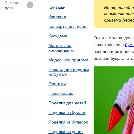
Полная
Канзаши
Итак, праздн
луна
вниманию инст
Квиллинг
оригами Лебед
Конверты для денег
Кусудама
Так как модель дов
к изготовлению
бум
Магниты на
холодильник
веселее и интересн
розовая бумага, а т
Модульное оригами
Новогодние поделки
из бумаги
Оригами
Папье-маше
Поделки для детей
Поделки из бумаги
Поделки из бутылок
Поделки из денег