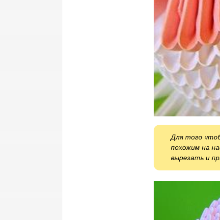
Для того что
похожим на н
вырезать и пр