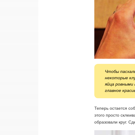
Чтобы пасхаль
некоторые клу
яйца ровными
главное краси
Теперь остается соб
этого просто склеив
образовали круг. Сд