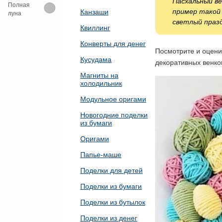
Пасхальный ве
Полная
пример такой 
Канзаши
луна
светлый празд
Квиллинг
Конверты для денег
Посмотрите и оцени
Кусудама
декоративных венков
Магниты на
холодильник
Модульное оригами
Новогодние поделки
из бумаги
Оригами
Папье-маше
Поделки для детей
Поделки из бумаги
Поделки из бутылок
Поделки из денег