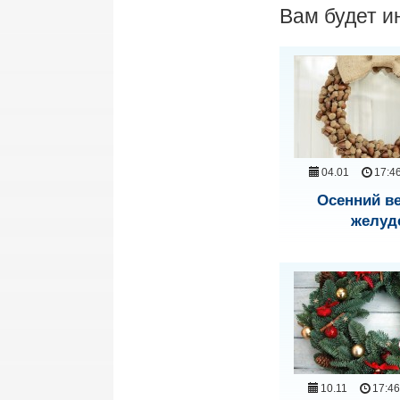
Вам будет и
04.01
17:4
Осенний ве
желуд
10.11
17:4