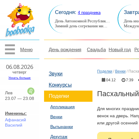
Сегодня:
Завтр
4 праздника
День Автономной Республик…
День ин
Зимний день согревания ми…
Междуна
Меню
День рождения
Свадьба
Новый год
Р
06.08.2026
Поделки
/
Венки
/
Пасха
четверг
Звуки
Узнать больше
04.12
7:39
Конкурсы
Пасхальный
Лев
Поделки
23.07 — 23.08
Аппликация
Для многих праздни
Именины:
венок на дверь. На
Венки
Афанасий
или другой осенний
Василий
Вытынанки
Декупаж