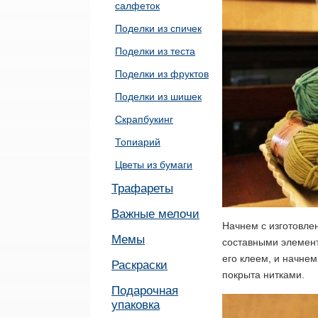
салфеток
Поделки из спичек
Поделки из теста
Поделки из фруктов
Поделки из шишек
Скрапбукинг
Топиарий
Цветы из бумаги
Трафареты
Важные мелочи
Начнем с изготовле
Мемы
составными элемент
его клеем, и начнем
Раскраски
покрыта нитками.
Подарочная
упаковка