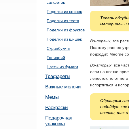
салфеток
Поделки из спичек
Теперь обсуд
Поделки из теста
материалы и к
Поделки из фруктов
Поделки из шишек
Во-первых
, все рас
Поэтому раннее утр
Скрапбукинг
подходит. Многие со
Топиарий
Во-вторых
, все ча
Цветы из бумаги
если на цветке при
Трафареты
лепесток, то от нег
испортиться и испо
Важные мелочи
Мемы
Обращаем ваше
подойдут как 
Раскраски
цветки, так и
Подарочная
упаковка