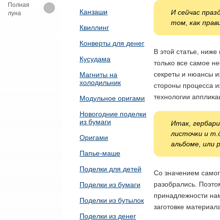
Полная
Канзаши
И сейчас праз
луна
том, как прав
Квиллинг
Конверты для денег
В этой статье, ниж
Кусудама
только все самое н
секреты и нюансы и
Магниты на
холодильник
стороны процесса и
технологии апплика
Модульное оригами
Новогодние поделки
из бумаги
Итак, гербар
листочки и т.
Оригами
альбоме, или 
Папье-маше
Поделки для детей
Со значением самого
разобрались. Поэто
Поделки из бумаги
принадлежности нам
Поделки из бутылок
заготовке материала
Поделки из денег