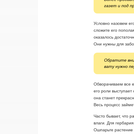
газет и под п
Условно назовем его
сложите его пополам
оказалось достаточ
Они нужны для забо
Обратите вни
вату нужно пе
Обворачиваем все ещ
его роли выступает с
она станет прекрас
Весь процесс займе
Часто бывает, что р
влаги. Для гербария
Ошпарьте растение 