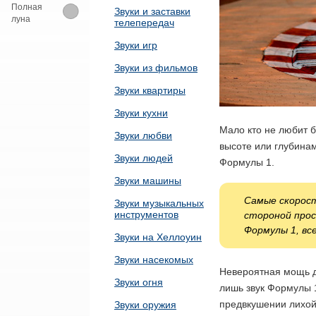
Полная
Звуки и заставки
луна
телепередач
Звуки игр
Звуки из фильмов
Звуки квартиры
Звуки кухни
Мало кто не любит 
Звуки любви
высоте или глубинам
Звуки людей
Формулы 1.
Звуки машины
Самые скорост
Звуки музыкальных
инструментов
стороной прос
Формулы 1, вс
Звуки на Хеллоуин
Звуки насекомых
Невероятная мощь д
Звуки огня
лишь звук Формулы 1
предвкушении лихой
Звуки оружия