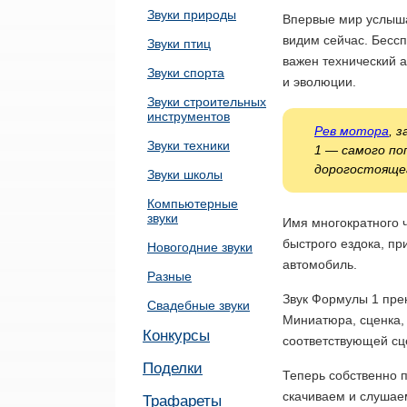
Звуки природы
Впервые мир услышал
видим сейчас. Бессп
Звуки птиц
важен технический а
Звуки спорта
и эволюции.
Звуки строительных
инструментов
Рев мотора
, 
Звуки техники
1 — самого по
дорогостояще
Звуки школы
Компьютерные
звуки
Имя многократного 
быстрого ездока, пр
Новогодние звуки
автомобиль.
Разные
Звук Формулы 1 пре
Свадебные звуки
Миниатюра, сценка, 
Конкурсы
соответствующей сц
Поделки
Теперь собственно 
скачиваем и слушае
Трафареты