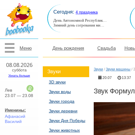
Сегодня:
4 праздника
День Автономной Республик…
Зимний день согревания ми…
Меню
День рождения
Свадьба
Новы
08.08.2026
Звуки
/
Звуки машины
/
суббота
Звуки
Узнать больше
20.07
13:37
3D звуки
Звук Формул
Лев
Звуки воды
23.07 — 23.08
Звуки города
Именины:
Звуки деревни
Афанасий
Звуки Дня Победы
Василий
Звуки животных