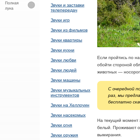
Полная
Звуки и заставки
луна
телепередач
Звуки игр
Звуки из фильмов
Звуки квартиры
Звуки кухни
Если пройтись по н
Звуки любви
обойти стороной об
Звуки людей
животных — носорог
Звуки машины
С очередной п
Звуки музыкальных
инструментов
раз, мы предл
бесплатно ска
Звуки на Хеллоуин
Звуки насекомых
На текущий момент э
Звуки огня
белый. Проживают он
вымирания.
Звуки оружия