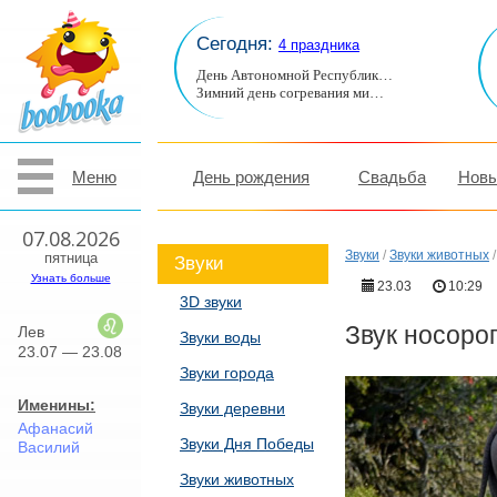
Сегодня:
4 праздника
День Автономной Республик…
Зимний день согревания ми…
Меню
День рождения
Свадьба
Новы
07.08.2026
Звуки
/
Звуки животных
пятница
Звуки
Узнать больше
23.03
10:29
3D звуки
Звук носоро
Лев
Звуки воды
23.07 — 23.08
Звуки города
Именины:
Звуки деревни
Афанасий
Звуки Дня Победы
Василий
Звуки животных