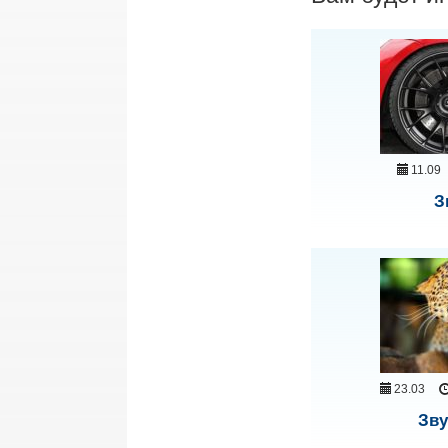
11.09
З
23.03
Зву