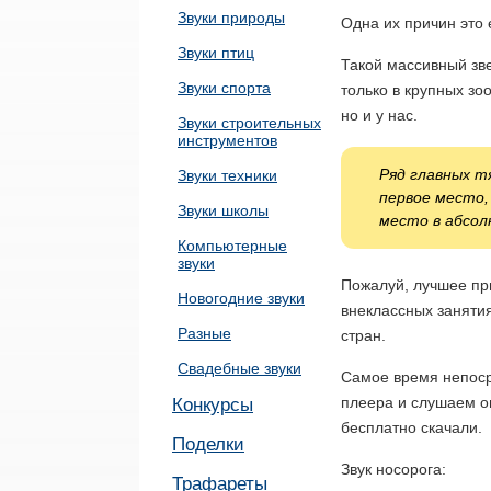
Звуки природы
Одна их причин это 
Звуки птиц
Такой массивный зве
Звуки спорта
только в крупных зо
но и у нас.
Звуки строительных
инструментов
Ряд главных 
Звуки техники
первое место,
Звуки школы
место в абсол
Компьютерные
звуки
Пожалуй, лучшее при
Новогодние звуки
внеклассных заняти
Разные
стран.
Свадебные звуки
Самое время непоср
плеера и слушаем о
Конкурсы
бесплатно скачали.
Поделки
Звук носорога:
Трафареты