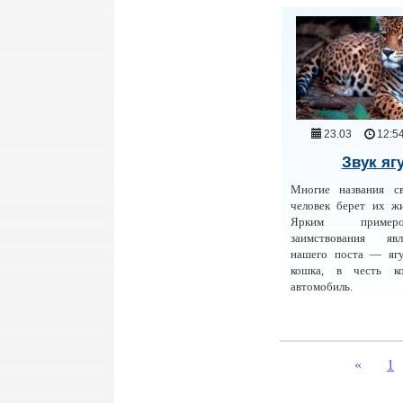
23.03
12:5
Звук яг
Многие названия с
человек берет их ж
Ярким пример
заимствования яв
нашего поста — яг
кошка, в честь ко
автомобиль.
«
1