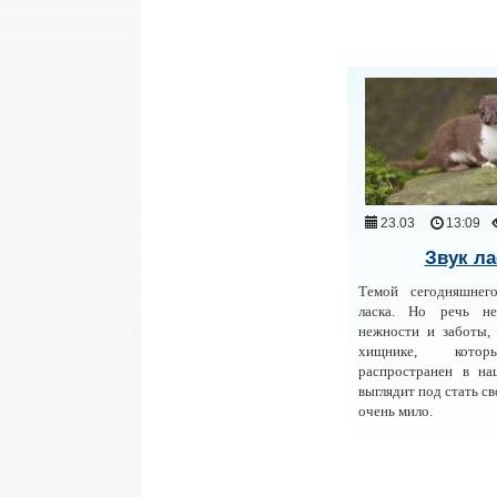
23.03
13:09
Звук ла
Темой сегодняшнег
ласка. Но речь н
нежности и заботы,
хищнике, кото
распространен в на
выглядит под стать с
очень мило.