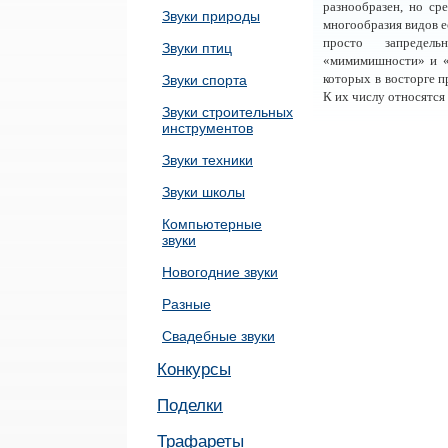
разнообразен, но сре
Звуки природы
многообразия видов е
просто запредел
Звуки птиц
«мимимишности» и «
которых в восторге п
Звуки спорта
К их числу относятся
Звуки строительных
инструментов
Звуки техники
Звуки школы
Компьютерные
звуки
Новогодние звуки
Разные
Свадебные звуки
Конкурсы
Поделки
Трафареты