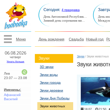
Сегодня:
Завтр
4 праздника
День Автономной Республик…
День ин
Зимний день согревания ми…
Междуна
Меню
День рождения
Свадьба
Новый год
Р
06.08.2026
Звуки
/ Звуки животных
четверг
Звуки
Узнать больше
Звуки живот
3D звуки
Лев
Звуки воды
23.07 — 23.08
Звуки города
Именины:
Звуки деревни
Афанасий
Звуки Дня Победы
Василий
Звуки животных
18.07
21:50