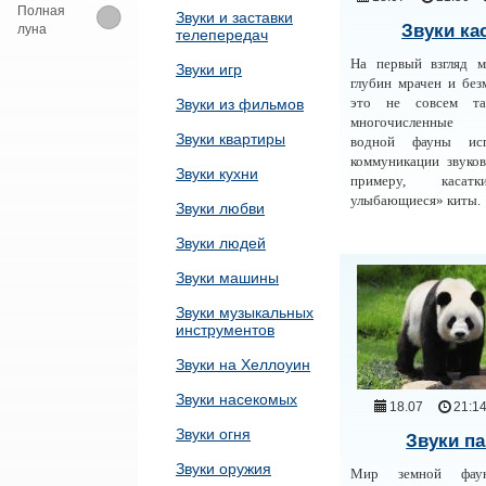
Полная
Звуки и заставки
Звуки ка
луна
телепередач
На первый взгляд 
Звуки игр
глубин мрачен и без
это не совсем т
Звуки из фильмов
многочисленные п
Звуки квартиры
водной фауны ис
коммуникации звуко
Звуки кухни
примеру, касат
улыбающиеся» киты.
Звуки любви
Звуки людей
Звуки машины
Звуки музыкальных
инструментов
Звуки на Хеллоуин
Звуки насекомых
18.07
21:1
Звуки огня
Звуки п
Звуки оружия
Мир земной фау