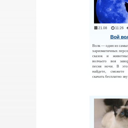
21.08
11:26
Вой во
Волк — один из самы
харизматичных перс
сказок и животны
волчьего воя заво
песня ночи. В это
найдете, сможете
скачать бесплатно зву