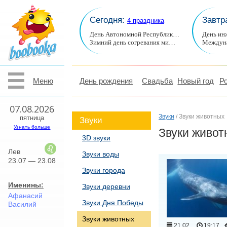
Сегодня:
Завтр
4 праздника
День Автономной Республик…
День ин
Зимний день согревания ми…
Междуна
Меню
День рождения
Свадьба
Новый год
Р
07.08.2026
Звуки
/ Звуки животных
пятница
Звуки
Узнать больше
Звуки живот
3D звуки
Лев
Звуки воды
23.07 — 23.08
Звуки города
Именины:
Звуки деревни
Афанасий
Звуки Дня Победы
Василий
Звуки животных
21.02
19:17