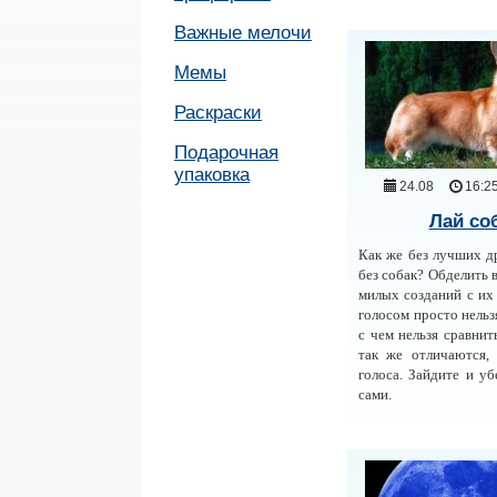
Важные мелочи
Мемы
Раскраски
Подарочная
упаковка
24.08
16:2
Лай со
Как же без лучших др
без собак? Обделить 
милых созданий с и
голосом просто нельз
с чем нельзя сравнит
так же отличаются,
голоса. Зайдите и уб
сами.