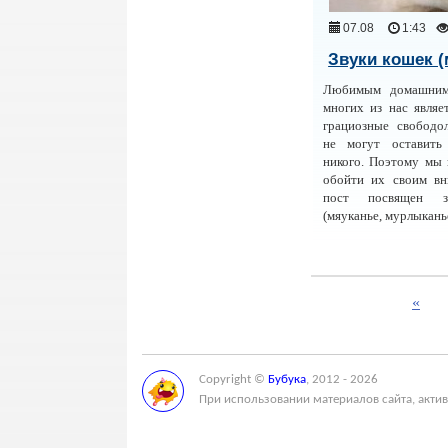
07.08
1:43
Звуки кошек (
Любимым домашни
многих из нас являе
грациозные свободо
не могут оставить
никого. Поэтому мы 
обойти их своим вн
пост посвящен з
(мяуканье, мурлыканье 
«
Copyright ©
Бубука
, 2012 - 2026
При использовании материалов сайта, актив