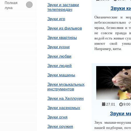
Полная
Звуки и заставки
Звуки к
луна
телепередач
Океанические и мо
Звуки игр
небезосновательно 
мрака, безмолвия и 
Звуки из фильмов
не совсем правда 
Звуки квартиры
водой есть живые сущ
имеют свой уника
Звуки кухни
Например, киты.
Звуки любви
Звуки людей
Звуки машины
Звуки музыкальных
инструментов
Звуки на Хеллоуин
27.01
9:00
Звуки насекомых
Звуки 
Звуки огня
Звук мышки-норушк
Звуки оружия
нашей подборки, по