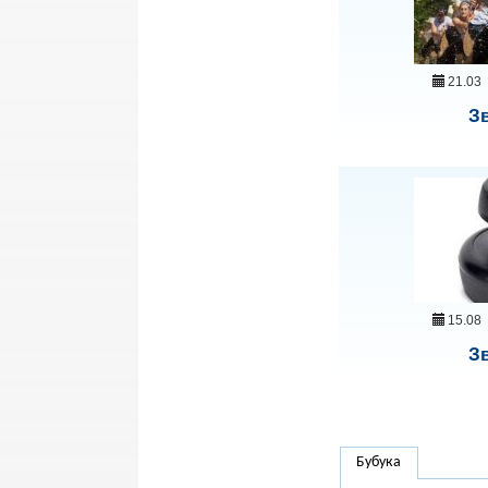
21.03
З
15.08
Зв
Бубука