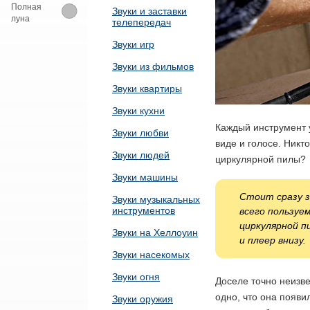
Полная
Звуки и заставки
луна
телепередач
Звуки игр
Звуки из фильмов
Звуки квартиры
Звуки кухни
Каждый инструмент 
Звуки любви
виде и голосе. Никт
Звуки людей
циркулярной пилы?
Звуки машины
Стоит сразу з
Звуки музыкальных
инструментов
всего пользуе
циркулярной п
Звуки на Хеллоуин
и плеер внизу.
Звуки насекомых
Звуки огня
Доселе точно неизве
одно, что она появи
Звуки оружия