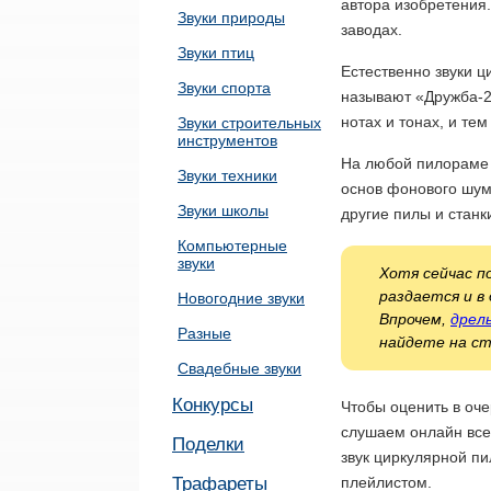
автора изобретения.
Звуки природы
заводах.
Звуки птиц
Естественно звуки 
Звуки спорта
называют «Дружба-2
нотах и тонах, и те
Звуки строительных
инструментов
На любой пилораме 
Звуки техники
основ фонового шум
Звуки школы
другие пилы и станк
Компьютерные
звуки
Хотя сейчас п
раздается и в
Новогодние звуки
Впрочем,
дрел
Разные
найдете на ст
Свадебные звуки
Конкурсы
Чтобы оценить в оче
слушаем онлайн все
Поделки
звук циркулярной пи
Трафареты
плейлистом.