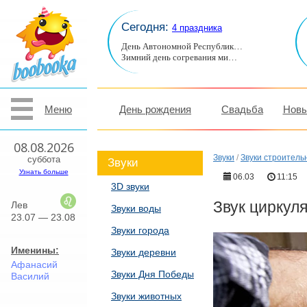
Сегодня:
4 праздника
День Автономной Республик…
Зимний день согревания ми…
Меню
День рождения
Свадьба
Новы
08.08.2026
Звуки
/
Звуки строитель
суббота
Звуки
Узнать больше
06.03
11:15
3D звуки
Звук циркул
Лев
Звуки воды
23.07 — 23.08
Звуки города
Именины:
Звуки деревни
Афанасий
Звуки Дня Победы
Василий
Звуки животных