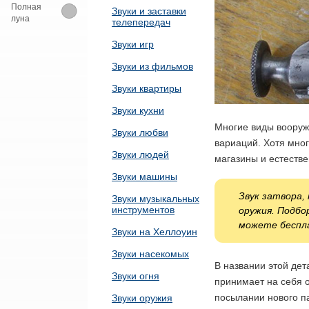
Полная
Звуки и заставки
луна
телепередач
Звуки игр
Звуки из фильмов
Звуки квартиры
Звуки кухни
Многие виды вооруже
Звуки любви
вариаций. Хотя мног
Звуки людей
магазины и естеств
Звуки машины
Звук затвора,
Звуки музыкальных
инструментов
оружия. Подбо
можете беспла
Звуки на Хеллоуин
Звуки насекомых
В названии этой дет
Звуки огня
принимает на себя о
посылании нового па
Звуки оружия