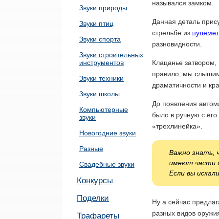
назывался замком.
Звуки природы
Данная деталь прис
Звуки птиц
стрельбе из
пулемет
Звуки спорта
разновидности.
Звуки строительных
инструментов
Клацанье затвором, 
правило, мы слышим
Звуки техники
драматичности и кр
Звуки школы
До появления автом
Компьютерные
было в ручную с ег
звуки
«трехлинейка».
Новогодние звуки
Разные
Важно знать, 
имеют части и
Свадебные звуки
Если вы искал
Конкурсы
Поделки
Ну а сейчас предлаг
разных видов оружия
Трафареты