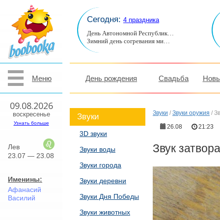
Сегодня:
4 праздника
День Автономной Республик…
Зимний день согревания ми…
Меню
День рождения
Свадьба
Новы
09.08.2026
Звуки
/
Звуки оружия
/
З
воскресенье
Звуки
Узнать больше
26.08
21:23
3D звуки
Звук затвор
Лев
Звуки воды
23.07 — 23.08
Звуки города
Именины:
Звуки деревни
Афанасий
Звуки Дня Победы
Василий
Звуки животных