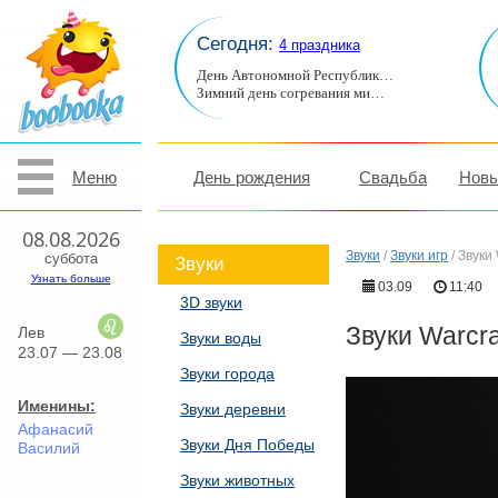
Сегодня:
4 праздника
День Автономной Республик…
Зимний день согревания ми…
Меню
День рождения
Свадьба
Новы
08.08.2026
Звуки
/
Звуки игр
/
Звуки 
суббота
Звуки
Узнать больше
03.09
11:40
3D звуки
Звуки Warcra
Лев
Звуки воды
23.07 — 23.08
Звуки города
Именины:
Звуки деревни
Афанасий
Звуки Дня Победы
Василий
Звуки животных