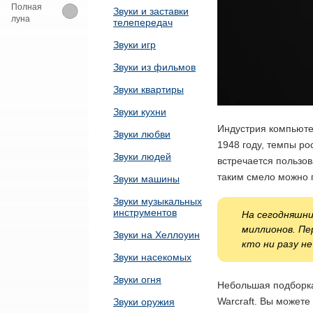
Полная
Звуки и заставки
луна
телепередач
Звуки игр
Звуки из фильмов
Звуки квартиры
Звуки кухни
Индустрия компьютер
Звуки любви
1948 году, темпы ро
Звуки людей
встречается пользов
таким смело можно п
Звуки машины
Звуки музыкальных
инструментов
На сегодняшни
миллионов. Пе
Звуки на Хеллоуин
кто ни разу не
Звуки насекомых
Звуки огня
Небольшая подборка
Warcraft. Вы можете
Звуки оружия