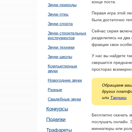
конце поста.
Звуки природы
Первая игра этой ле
Звуки птиц
была достаточно теп
Звуки спорта
Сейчас серия включа
Звуки строительных
инструментов
разделились на два
фракции свои особен
Звуки техники
У нас вы найдете та
Звуки школы
свершится предначе
Компьютерные
просторах всемирно
звуки
Новогодние звуки
Обращаем ваше
Разные
других платф
или
Танчики
.
Свадебные звуки
Конкурсы
Бесплатно скачать з
Поделки
послушать онлайн. Э
миниатюры или роли
Трафареты