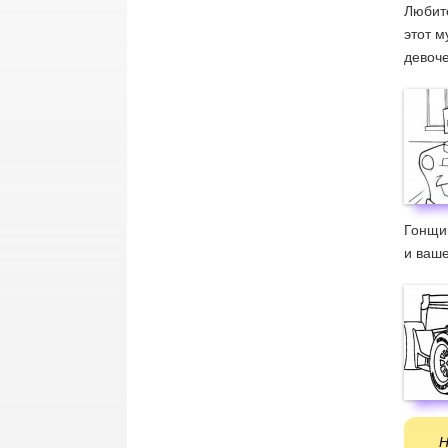
Любите
этот 
девоче
Гонщик
и ваше
Н