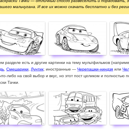
аскраски Тачки — отличный способ развеселить и порадовать, 
ашего мальчугана. И все их можно скачать бесплатно и без рег
м разделе есть и другие картинки на тему мультфильмов (наприм
дь
,
Смешарики
,
Лунтик
; иностранные —
Черепашки-ниндзя
или
Чел
что-либо на свой выбор и вкус, но этот пост целиком и полностью 
ски Тачки.