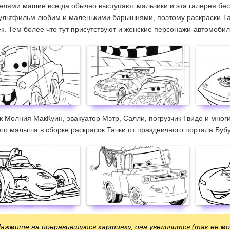
лями машин всегда обычно выступают мальчики и эта галерея бес
мультфильм любим и маленькими барышнями, поэтому раскраски Тач
к. Тем более что тут присутствуют и женские персонажи-автомобил
 Молния МакКуин, эвакуатор Мэтр, Салли, погрузчик Гвидо и мног
го малыша в сборке раскрасок Тачки от праздничного портала Бубу
ажмите на понравившуюся картинку, она увеличится (так ее м