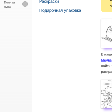
Р
Раскраски
Полная
в
луна
Подарочная упаковка
В наше
Медве
найти 
раскра