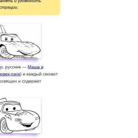
занять и угомонить
истрации.
ер, русские —
Маша и
овек-паук
) и каждый сможет
посвящен и содержит