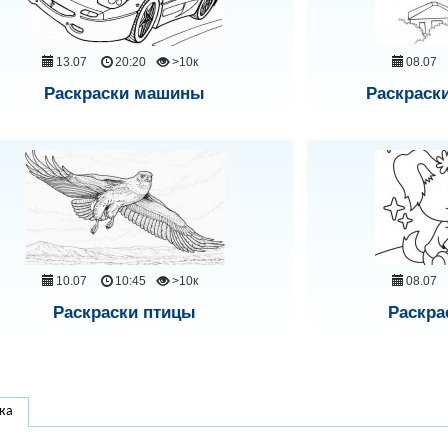
13.07
20:20
>10к
08.07
Раскраски машины
Раскраск
10.07
10:45
>10к
08.07
Раскраски птицы
Раскра
ка