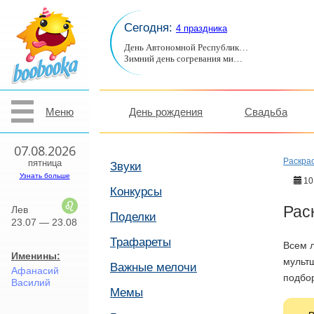
Сегодня:
4 праздника
День Автономной Республик…
Зимний день согревания ми…
Меню
День рождения
Свадьба
07.08.2026
Раскра
пятница
Звуки
Узнать больше
10
Конкурсы
Рас
Лев
Поделки
23.07 — 23.08
Трафареты
Всем 
Именины:
мультш
Важные мелочи
Афанасий
подбор
Василий
Мемы