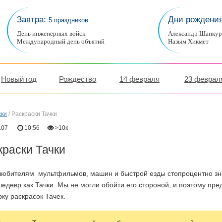
Завтра:
Дни рождени
5 праздников
День инженерных войск
Александр Шанку
Международный день объятий
Назым Хикмет
Новый год
Рождество
14 февраля
23 феврал
ски
/
Раскраски Тачки
.07
10:56
>10к
краски Тачки
любителям мультфильмов, машин и быстрой езды стопроцентно зн
едевр как Тачки. Мы не могли обойти его стороной, и поэтому п
ку раскрасок Тачек.