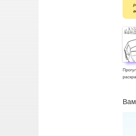
р
в
Прогул
раскра
Вам