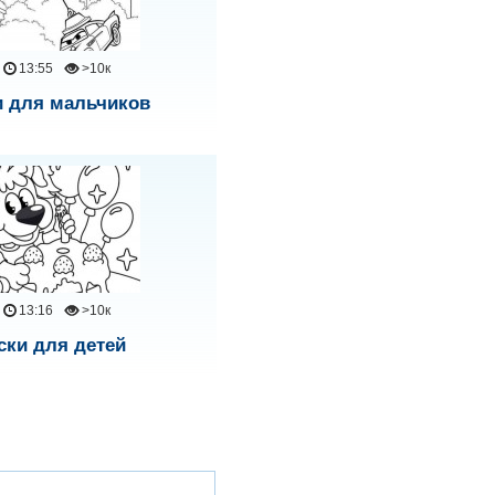
13:55
>10к
и для мальчиков
13:16
>10к
ски для детей