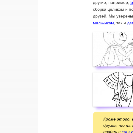
другие, например,
Б
сборка целиком и п
друзей. Мы уверены
мальчикам
, так и
де
Кроме этого, 
друзья, то на
раздел с
конк