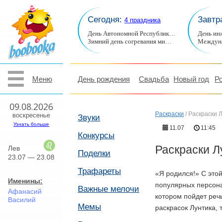
Сегодня:
Завтр
4 праздника
День Автономной Республик…
День ин
Зимний день согревания ми…
Междуна
Меню
День рождения
Свадьба
Новый год
Р
09.08.2026
Раскраски
/
Раскраски 
воскресенье
Звуки
Узнать больше
11.07
11:45
Конкурсы
Раскраски Л
Лев
Поделки
23.07 — 23.08
Трафареты
«Я родился!» С это
Именины:
популярных персона
Важные мелочи
Афанасий
котором пойдет речь
Василий
Мемы
раскрасок Лунтика,