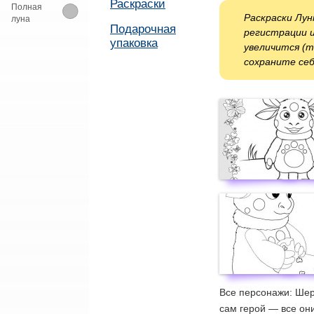
Раскраски
Полная
Раскраски Лун
луна
Подарочная
регистрации и
упаковка
увеличится (т
сохраните себ
Все персонажи: Шер
сам герой — все они