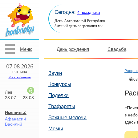
Сегодня:
4 праздника
День Автономной Республик…
Зимний день согревания ми…
Меню
День рождения
Свадьба
07.08.2026
Раскра
пятница
Звуки
Узнать больше
08
Конкурсы
Рас
Лев
Поделки
23.07 — 23.08
Трафареты
«Поче
Именины:
в небо
Важные мелочи
Афанасий
здесь 
Василий
Мемы