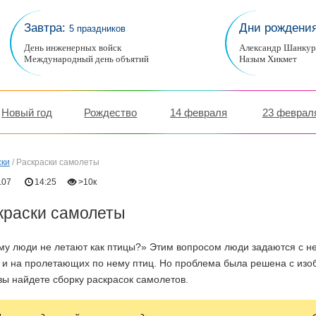
Завтра:
Дни рождени
5 праздников
День инженерных войск
Александр Шанку
Международный день объятий
Назым Хикмет
Новый год
Рождество
14 февраля
23 феврал
ски
/
Раскраски самолеты
.07
14:25
>10к
краски самолеты
му люди не летают как птицы?» Этим вопросом люди задаются с н
 и на пролетающих по нему птиц. Но проблема была решена с изо
вы найдете сборку раскрасок самолетов.