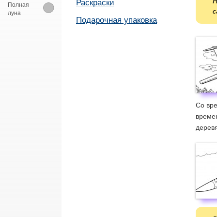
Н
Раскраски
Полная
с
луна
Подарочная упаковка
Со вр
времен
деревя