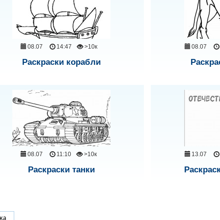
08.07
14:47
>10к
08.07
Раскраски корабли
Раскра
08.07
11:10
>10к
13.07
Раскраски танки
Раскрас
ка