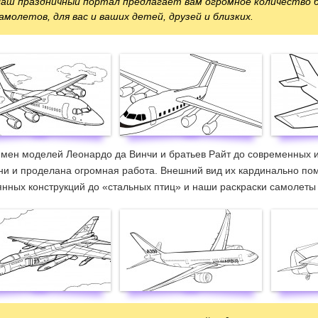
аш праздничный портал предлагает вам огромное количество 
амолетов, для вас и ваших детей, друзей и близких.
емен моделей Леонардо да Винчи и братьев Райт до современных 
и и проделана огромная работа. Внешний вид их кардинально пом
нных конструкций до «стальных птиц» и наши раскраски самолеты