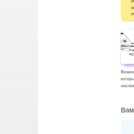
Р
о
т
Возмож
которы
наслаж
Вам