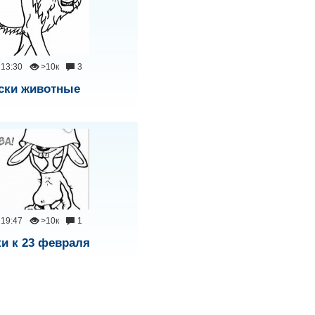
13:30
>10к
3
ски животные
19:47
>10к
1
ки к 23 февраля