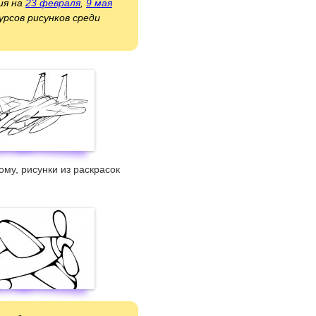
ия на
23 февраля
,
9 мая
рсов рисунков среди
ому, рисунки из раскрасок