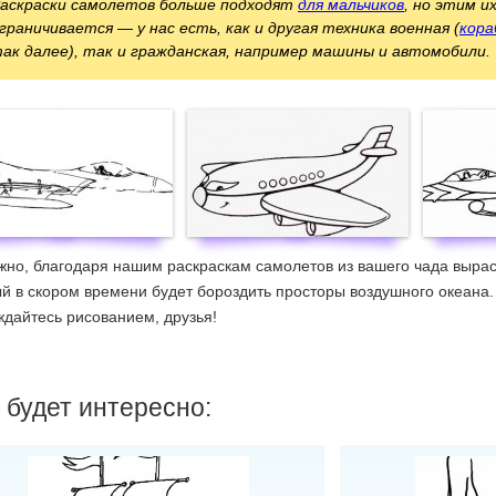
аскраски самолетов больше подходят
для мальчиков
, но этим и
граничивается — у нас есть, как и другая техника военная (
кора
ак далее), так и гражданская, например машины и автомобили.
но, благодаря нашим раскраскам самолетов из вашего чада вырас
й в скором времени будет бороздить просторы воздушного океана.
дайтесь рисованием, друзья!
 будет интересно: