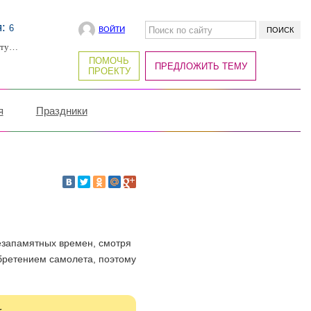
я:
6
ВОЙТИ
рту…
ПОМОЧЬ
ПРЕДЛОЖИТЬ ТЕМУ
ПРОЕКТУ
я
Праздники
езапамятных времен, смотря
бретением самолета, поэтому