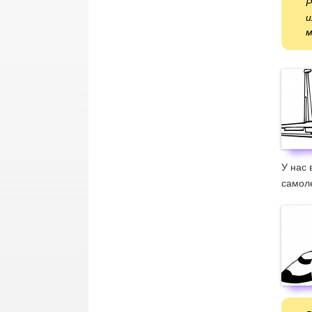
Р
и
м
У нас 
самоле