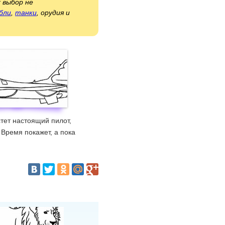
х выбор не
бли
,
танки
, орудия и
тет настоящий пилот,
 Время покажет, а пока