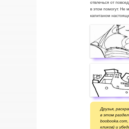
отвлечься от повсе
в этом помогут. Не 
капитаном настояще
Друзья, раскр
в этом раздел
boobooka.com,
кликов) и убе