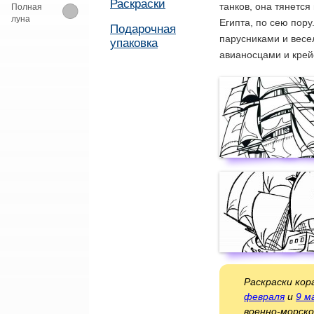
Раскраски
танков, она тянется
Полная
луна
Египта, по сею пору
Подарочная
парусниками и весе
упаковка
авианосцами и крей
Раскраски ко
февраля
и
9 м
военно-морско