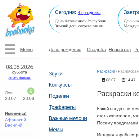
Сегодня:
Завтр
4 праздника
День Автономной Республик…
День ин
Зимний день согревания ми…
Междуна
Меню
День рождения
Свадьба
Новый год
Р
08.08.2026
Раскраски
/
Раскраски 
суббота
Звуки
Узнать больше
08.07
14:47
Конкурсы
Раскраски к
Лев
Поделки
23.07 — 23.08
Трафареты
Какой солдат не меч
Именины:
стать капитаном, чт
Важные мелочи
Афанасий
Посему предлагаем 
Василий
Мемы
История кораблестр