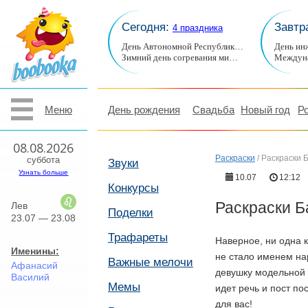
Сегодня:
Завтр
4 праздника
День Автономной Республик…
День ин
Зимний день согревания ми…
Междуна
Меню
День рождения
Свадьба
Новый год
Р
08.08.2026
Раскраски
/
Раскраски 
суббота
Звуки
Узнать больше
10.07
12:12
Конкурсы
Раскраски Б
Лев
Поделки
23.07 — 23.08
Трафареты
Наверное, ни одна к
Именины:
не стало именем н
Важные мелочи
Афанасий
девушку модельной 
Василий
Мемы
идет речь и пост п
для вас!