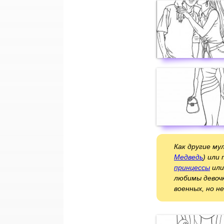
Как другие му
Медведь
) или
принцессы
ил
любимы девочк
военных, но н