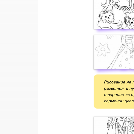
Рисование не 
развития, и п
творение «с н
гармонии цвет