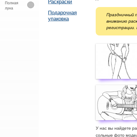
Раскраски
Полная
луна
Подарочная
Праздничный 
упаковка
вниманию раск
регистрации. В
У нас вы найдете ра
сольные фото модели