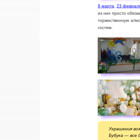
8 марта
,
23 феврал
из них просто обяз
торжественную атм
гостям.
Украшения во
Бубука — все 