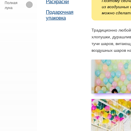
Поэтому сейч
Раскраски
Полная
из воздушных 
луна
Подарочная
можно сделать
упаковка
Традиционно любой 
хлопушки, дурашлив
тучи шаров, витающ
воздушных шаров на