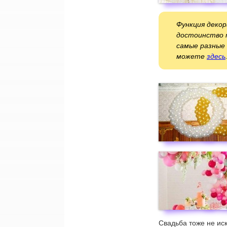
Функция декор
достоинство 
самые разные 
можете
здесь
Свадьба тоже не ис