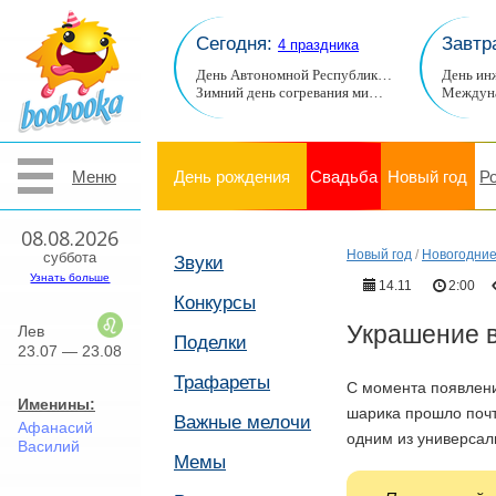
Сегодня:
Завтр
4 праздника
День Автономной Республик…
День ин
Зимний день согревания ми…
Междуна
Меню
День рождения
Свадьба
Новый год
Р
08.08.2026
Новый год
/
Новогодние
суббота
Звуки
Узнать больше
14.11
2:00
Конкурсы
Украшение 
Лев
Поделки
23.07 — 23.08
Трафареты
С момента появлени
Именины:
шарика прошло почт
Важные мелочи
Афанасий
одним из универсал
Василий
Мемы