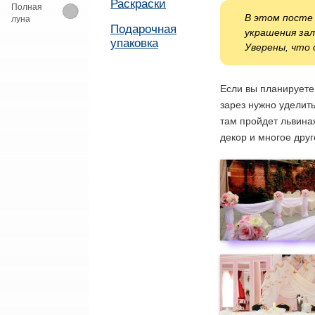
Раскраски
Полная
В этом посте 
луна
Подарочная
украшения зал
упаковка
Уверены, что 
Если вы планируете
зарез нужно уделит
там пройдет львиная
декор и многое друг