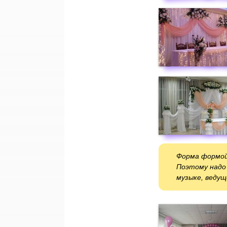
Форма формой
Поэтому надо 
музыке, веду