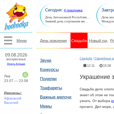
Сегодня:
Завтр
4 праздника
День Автономной Республик…
День ин
Зимний день согревания ми…
Междуна
Меню
День рождения
Свадьба
Новый год
Р
09.08.2026
Свадьба
/
Свадебные к
воскресенье
Звуки
Узнать больше
12.11
15:28
Конкурсы
Украшение з
Лев
Поделки
23.07 — 23.08
Трафареты
Свадьба дело хлопот
Именины:
знает об этом не п
Важные мелочи
Афанасий
узнать. От выбора
к
Василий
Мемы
прочего. Дел море, 