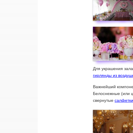
Для украшения зала
гирлянды из возду
Важнейший компонен
Белоснежные (или ц
свернутые
салфетк