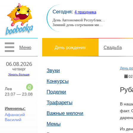
Сегодня:
4 праздника
День Автономной Республик…
Зимний день согревания ми…
Меню
День рождения
Свадьба
06.08.2026
День р
четверг
Звуки
Узнать больше
02
Конкурсы
Руб
Лев
Поделки
23.07 — 23.08
Трафареты
В наши
Именины:
факт. 
Важные мелочи
Афанасий
дарени
Василий
Мемы
Из де