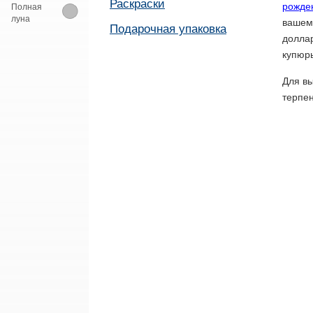
Раскраски
рожде
Полная
луна
вашем
Подарочная упаковка
доллар
купюры
Для вы
терпен