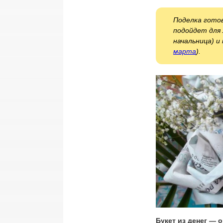
Поделка готов
подойдет для 
начальница) и
марта
).
Букет из денег —