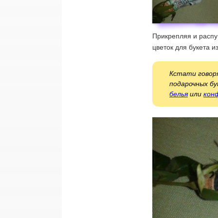
Прикрепляя и расп
цветок для букета и
Кстати говоря
подарочных бу
белья
или
кон