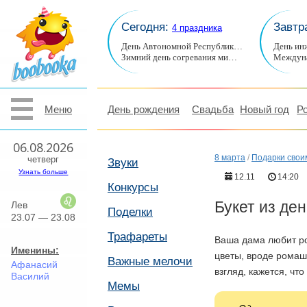
Сегодня:
Завтр
4 праздника
День Автономной Республик…
День ин
Зимний день согревания ми…
Междуна
Меню
День рождения
Свадьба
Новый год
Р
06.08.2026
8 марта
/
Подарки своим
четверг
Звуки
Узнать больше
12.11
14:20
Конкурсы
Букет из ден
Лев
Поделки
23.07 — 23.08
Трафареты
Ваша дама любит р
Именины:
цветы, вроде ромаш
Важные мелочи
Афанасий
взгляд, кажется, чт
Василий
Мемы