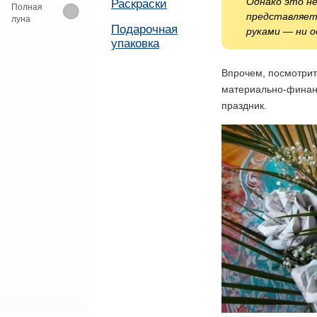
Однако это не
Раскраски
Полная
представляет 
луна
Подарочная
руками — ни о
упаковка
Впрочем, посмотрит
материально-финан
праздник.