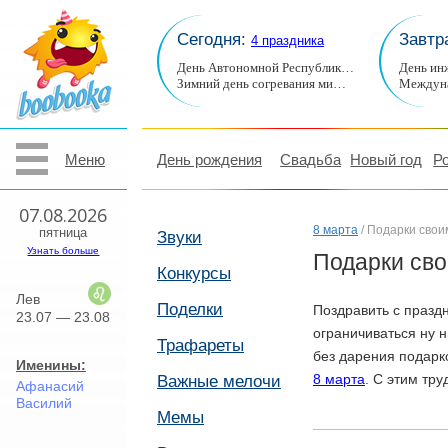
Сегодня:
Завтр
4 праздника
День Автономной Республик…
День ин
Зимний день согревания ми…
Междуна
Меню
День рождения
Свадьба
Новый год
Р
07.08.2026
8 марта
/ Подарки свои
пятница
Звуки
Узнать больше
Подарки сво
Конкурсы
Лев
Поделки
Поздравить с празд
23.07 — 23.08
ограничиваться ну н
Трафареты
без дарения подарк
Именины:
8 марта
. С этим тру
Важные мелочи
Афанасий
Василий
Мемы