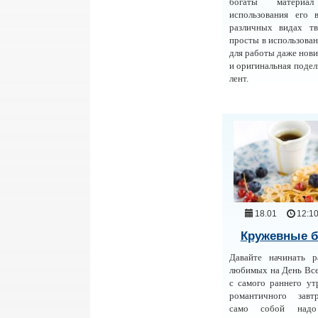
богаты матери
использования его 
различных видах тв
просты в использован
для работы даже нови
и оригинальная подел
лент.
18.01
12:1
Кружевные 
Давайте начинать р
любимых на День Вс
с самого раннего ут
романтичного завт
само собой надо