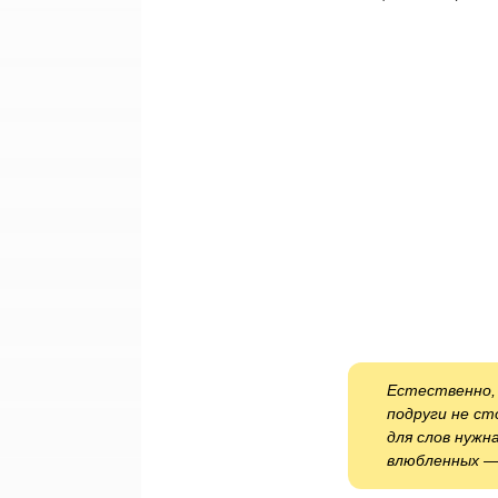
Естественно,
подруги не ст
для слов нужн
влюбленных 