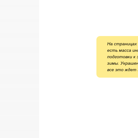
На страницах 
есть масса и
подготовки к 
зимы. Украше
все это ждет 