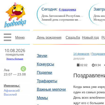
Сегодня:
Завтр
4 праздника
День Автономной Республик…
День ин
Зимний день согревания ми…
Междуна
Меню
День рождения
Свадьба
Новый год
Р
10.08.2026
14 февраля
/
Поздравл
понедельник
Звуки
девушки
Узнать больше
Конкурсы
02.02
9:34
Лев
Поделки
23.07 — 23.08
Поздравлени
Трафареты
Именины:
Когда зима уже изр
Важные мелочи
Афанасий
один из самых ром
Василий
Мемы
День всех влюблен
ждут его с большим