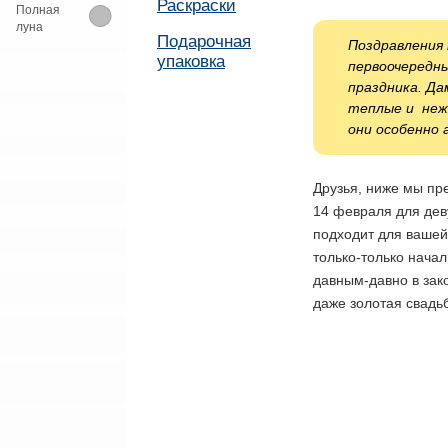
Раскраски
Полная
луна
Подарочная
Поздравления 
упаковка
первоочередн
праздника. Д
теплые и нежн
они особенно 
Друзья, ниже мы пр
14 февраля для дев
подходит для вашей
только-только начал
давным-давно в зак
даже золотая свадь