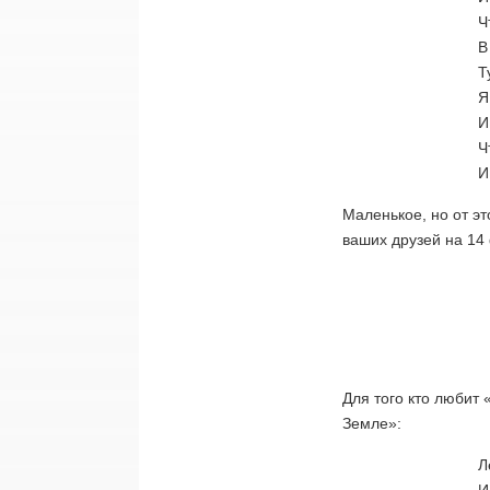
Ч
В
Т
Я
И
Ч
И
Маленькое, но от э
ваших друзей на 14
Для того кто любит 
Земле»:
Л