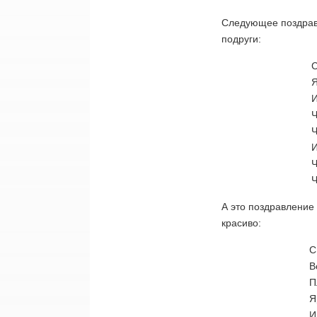
Следующее поздрав
подруги:
С
Я
И
Ч
Ч
И
Ч
Ч
А это поздравление
красиво:
С
В
П
Я
И