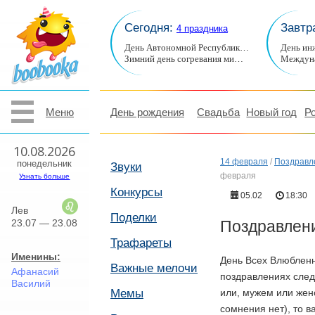
Сегодня:
Завтр
4 праздника
День Автономной Республик…
День ин
Зимний день согревания ми…
Междуна
Меню
День рождения
Свадьба
Новый год
Р
10.08.2026
14 февраля
/
Поздравл
понедельник
Звуки
февраля
Узнать больше
Конкурсы
05.02
18:30
Лев
Поделки
23.07 — 23.08
Поздравлени
Трафареты
Именины:
День Всех Влюбленны
Важные мелочи
Афанасий
поздравлениях след
Василий
Мемы
или, мужем или жено
сомнения нет), то в