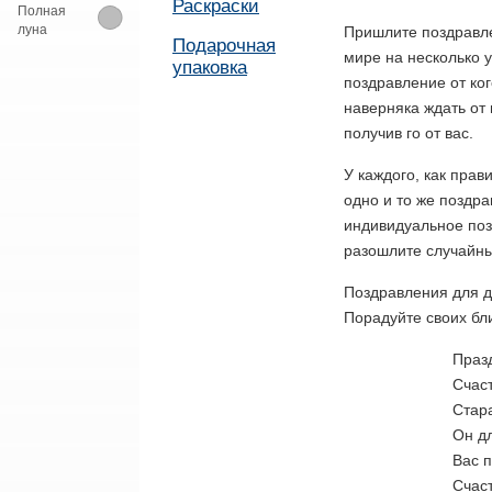
Раскраски
Полная
луна
Пришлите поздравле
Подарочная
мире на несколько 
упаковка
поздравление от ког
наверняка ждать от 
получив го от вас.
У каждого, как прав
одно и то же поздр
индивидуальное поз
разошлите случайны
Поздравления для д
Порадуйте своих бли
Праз
Счас
Стар
Он д
Вас 
Счас