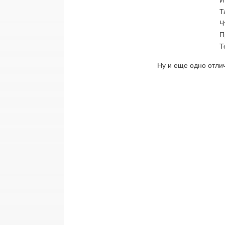
И
Т
Ч
П
Т
Ну и еще одно отли