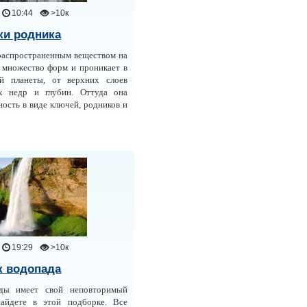
10:44
>10к
ки родника
распространенным веществом на
 множество форм и проникает в
й планеты, от верхних слоев
х недр и глубин. Оттуда она
ость в виде ключей, родников и
19:29
>10к
к водопада
ды имеет свой неповторимый
айдете в этой подборке. Все