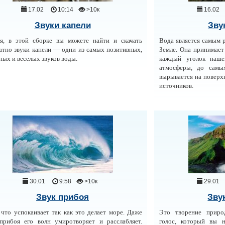
17.02
10:14
>10к
16.02
Звуки капели
Зву
я, в этой сборке вы можете найти и скачать
Вода является самым 
атно звуки капели — одни из самых позитивных,
Земле. Она принимает
ных и веселых звуков воды.
каждый уголок наше
атмосферы, до самы
вырывается на поверхн
источников.
30.01
9:58
>10к
29.01
Звук прибоя
Зву
что успокаивает так как это делает море. Даже
Это творение приро
прибоя его волн умиротворяет и расслабляет.
голос, который вы н