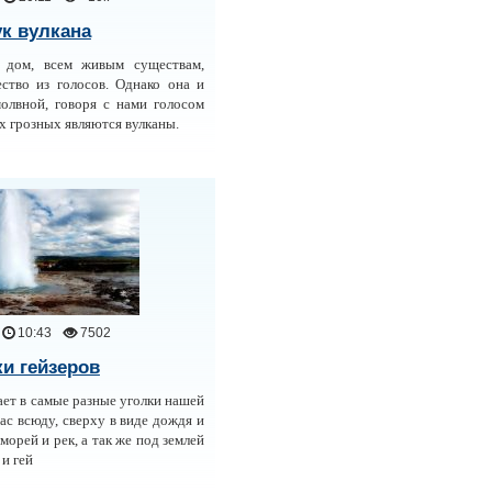
к вулкана
 дом, всем живым существам,
ство из голосов. Однако она и
молвной, говоря с нами голосом
х грозных являются вулканы.
10:43
7502
ки гейзеров
ет в самые разные уголки нашей
ас всюду, сверху в виде дождя и
 морей и рек, а так же под землей
и гей