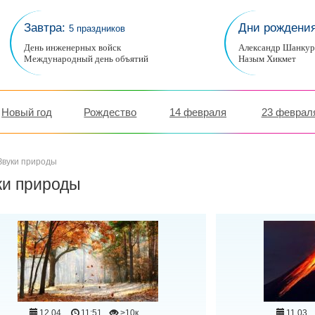
Завтра:
Дни рождени
5 праздников
День инженерных войск
Александр Шанку
Международный день объятий
Назым Хикмет
Новый год
Рождество
14 февраля
23 феврал
Звуки природы
ки природы
12.04
11:51
>10к
11.03