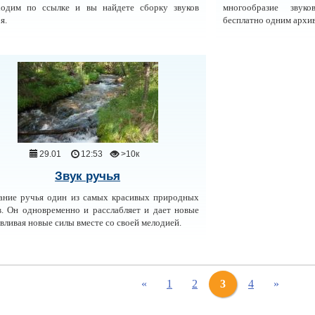
ходим по ссылке и вы найдете сборку звуков
многообразие звук
я.
бесплатно одним архи
29.01
12:53
>10к
Звук ручья
ние ручья один из самых красивых природных
в. Он одновременно и расслабляет и дает новые
 вливая новые силы вместе со своей мелодией.
«
1
2
3
4
»