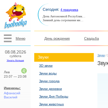
Сегодня:
4 праздника
День Автономной Республик…
Зимний день согревания ми…
Меню
День рождения
Свадьба
08.08.2026
Звуки
/ 
суббота
Звуки
Узнать больше
Зву
3D звуки
Лев
Звуки воды
23.07 — 23.08
Звуки города
Именины:
Звуки деревни
Афанасий
Звуки Дня Победы
Василий
Звуки животных