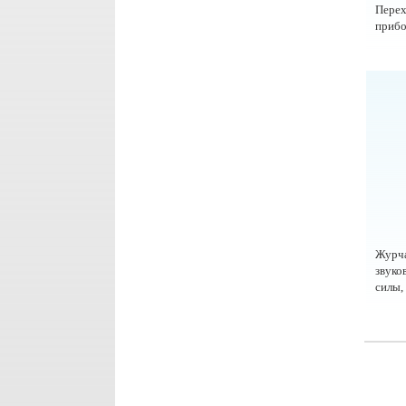
Пере
прибо
Журча
звуко
силы,