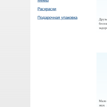
Мемы
Раскраски
Подарочная упаковка
Друзь
беспл
задор
Мало 
звук 