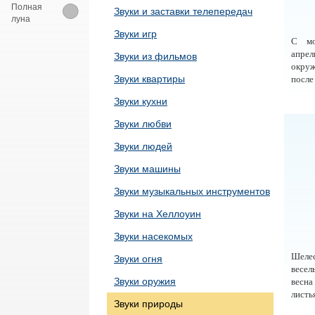
Полная
Звуки и заставки телепередач
луна
Звуки игр
С мо
апрел
Звуки из фильмов
окруж
Звуки квартиры
после
Звуки кухни
Звуки любви
Звуки людей
Звуки машины
Звуки музыкальных инструментов
Звуки на Хеллоуин
Звуки насекомых
Шелес
Звуки огня
весел
Звуки оружия
весна
листь
Звуки природы