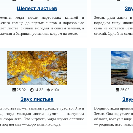
Шелест листьев
Зву
мента, когда после мартовских капелей и
Земля, дала жизнь и
ьского солнца до первых снегов и морозов нас
породила миру множе
ает листва, сначала молодая и совсем зеленая, а
сама не остается без
 желтая и багряная, устланная ковром на земле.
стихий. Одной из самы
25.02
14:32
>10к
25.02
Звук листьев
Зву
т листьев может вызывать двоякое чувство. Это и
Водная стихия проника
ье, когда молодая листва шумит — наступила
Земли. Она окружает н
 и скоро лето. Это и грусть, когда шумят опавшие
облаков, вокруг в виде
я под ногами — скоро зима и холода.
— родники, источники 