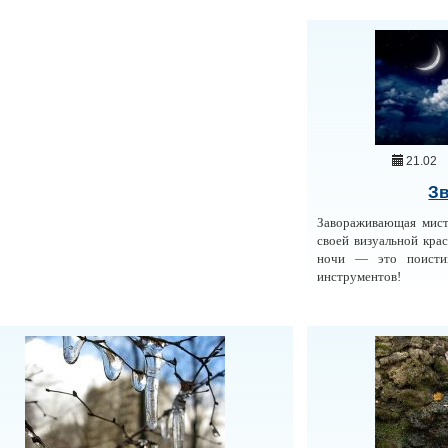
21.02
Зв
Завораживающая мист
своей визуальной крас
ночи — это поисти
инструментов!