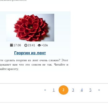
17.06
23:41
>10к
Георгин из лент
те сделать георгин из лент очень сложно? Этот
докажет вам что это совсем не так. Читайте и
вайте красоту.
«
1
2
3
4
5
»