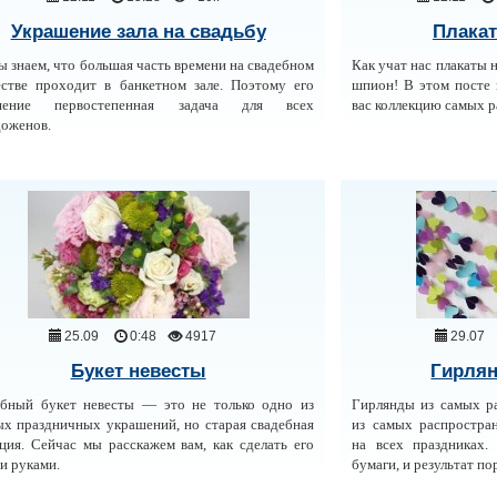
Украшение зала на свадьбу
Плакат
ы знаем, что большая часть времени на свадебном
Как учат нас плакаты 
стве проходит в банкетном зале. Поэтому его
шпион! В этом посте 
шение первостепенная задача для всех
вас коллекцию самых р
оженов.
25.09
0:48
4917
29.07
Букет невесты
Гирлян
бный букет невесты — это не только одно из
Гирлянды из самых р
ых праздничных украшений, но старая свадебная
из самых распростра
ция. Сейчас мы расскажем вам, как сделать его
на всех праздниках.
и руками.
бумаги, и результат п