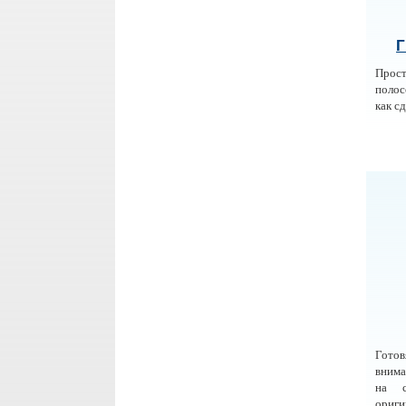
Г
Прос
полос
как с
Гото
внима
на с
ориги