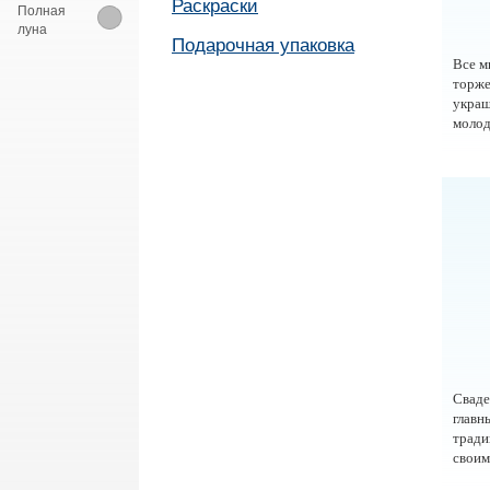
Раскраски
Полная
луна
Подарочная упаковка
Все м
торже
укра
молод
Сваде
главн
тради
своим