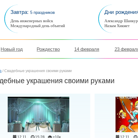
Завтра:
Дни рождени
5 праздников
День инженерных войск
Александр Шанку
Международный день объятий
Назым Хикмет
Новый год
Рождество
14 февраля
23 феврал
а
/ Свадебные украшения своими руками
дебные украшения своими руками
12.11
15:28
>10к
12.11