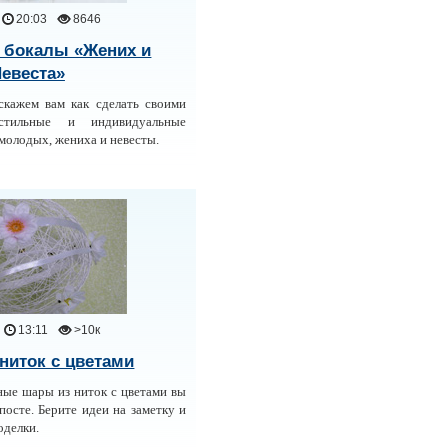
20:03
8646
 бокалы «Жених и
евеста»
скажем вам как сделать своими
стильные и индивидуальные
молодых, жениха и невесты.
13:11
>10к
ниток с цветами
ные шары из ниток с цветами вы
посте. Берите идеи на заметку и
оделки.