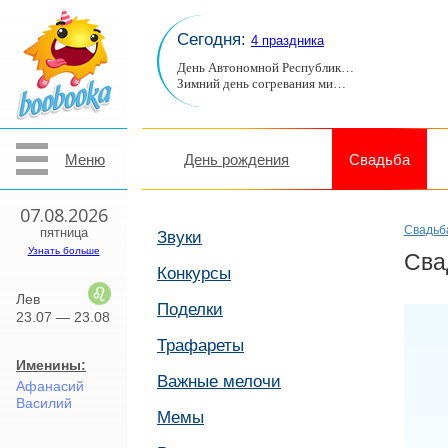
Сегодня:
4 праздника
День Автономной Республик…
Зимний день согревания ми…
Меню
День рождения
Свадьба
07.08.2026
Свадьб
пятница
Звуки
Узнать больше
Сва
Конкурсы
Лев
Поделки
23.07 — 23.08
Трафареты
Именины:
Важные мелочи
Афанасий
Василий
Мемы