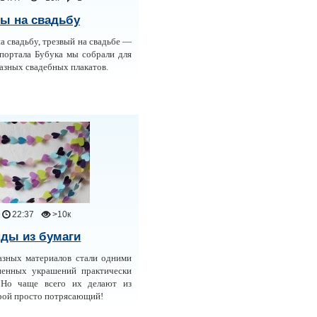
ы на свадьбу
на свадьбу, трезвый на свадьбе —
портала Бубука мы собрали для
азных свадебных плакатов.
22:37
>10к
ды из бумаги
азных материалов стали одними
ненных украшений практически
 Но чаще всего их делают из
орой просто потрясающий!