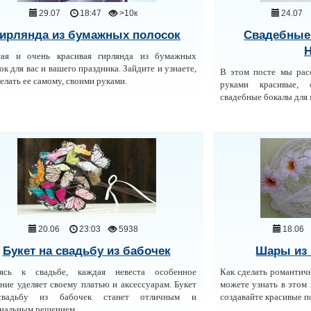
29.07
18:47
>10к
24.07
ирлянда из бумажных полосок
Свадебные
Н
тая и очень красивая гирлянда из бумажных
ок для вас и вашего праздника. Зайдите и узнаете,
В этом посте мы рас
делать ее самому, своими руками.
руками красивые, 
свадебные бокалы для 
20.06
23:03
5938
18.06
Букет на свадьбу из бабочек
Шары из 
вясь к свадьбе, каждая невеста особенное
Как сделать романтич
ние уделяет своему платью и аксессуарам. Букет
можете узнать в этом 
вадьбу из бабочек станет отличным и
создавайте красивые п
нальным решением.