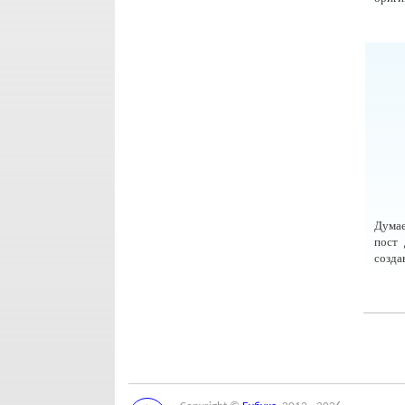
Думае
пост 
созда