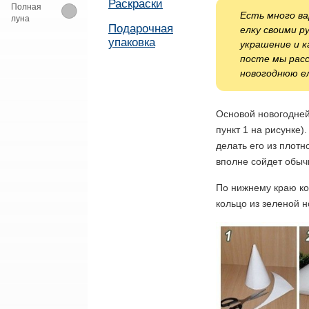
Раскраски
Полная
Есть много в
луна
Подарочная
елку своими р
упаковка
украшение и к
посте мы расс
новогоднюю ел
Основой новогодней
пункт 1 на рисунке)
делать его из плотн
вполне сойдет обыч
По нижнему краю к
кольцо из зеленой 