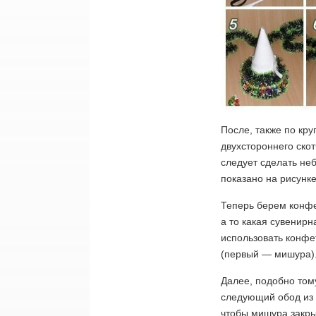
После, также по кр
двухстороннего скот
следует сделать неб
показано на рисунке 
Теперь берем конфе
а то какая сувенирн
использовать конфе
(первый — мишура)
Далее, подобно тому
следующий обод из 
чтобы мишура закры