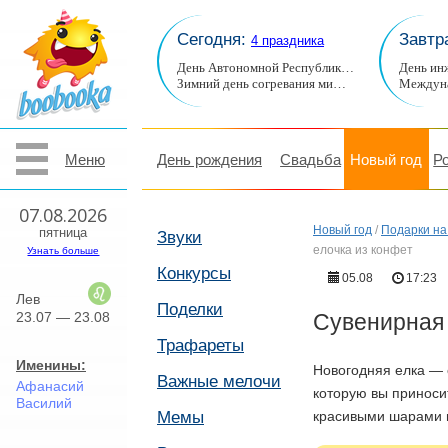
Сегодня:
Завтр
4 праздника
День Автономной Республик…
День ин
Зимний день согревания ми…
Междуна
Меню
День рождения
Свадьба
Новый год
Р
07.08.2026
Новый год
/
Подарки на
пятница
Звуки
елочка из конфет
Узнать больше
Конкурсы
05.08
17:23
Лев
Поделки
23.07 — 23.08
Сувенирная 
Трафареты
Именины:
Новогодняя елка — 
Важные мелочи
Афанасий
которую вы приносит
Василий
Мемы
красивыми шарами 