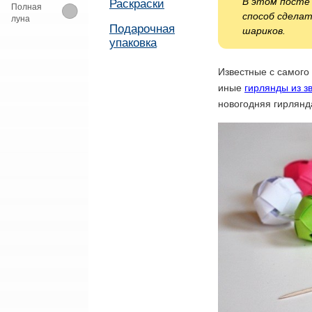
В этом посте
Раскраски
Полная
способ сделат
луна
Подарочная
шариков.
упаковка
Известные с самого 
иные
гирлянды из з
новогодняя гирлянд