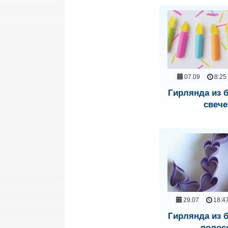
07.09
8:25
Гирлянда из
свече
29.07
18:4
Гирлянда из
полос