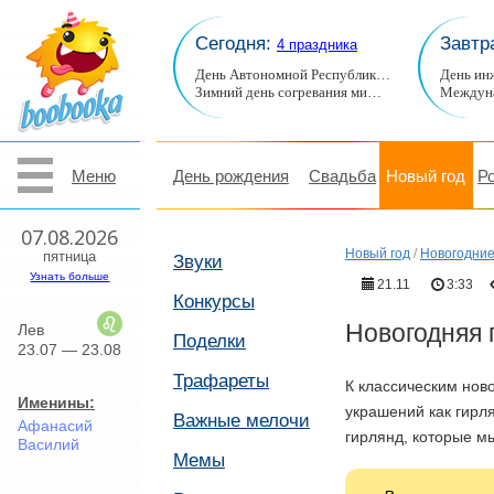
Сегодня:
Завтр
4 праздника
День Автономной Республик…
День ин
Зимний день согревания ми…
Междуна
Меню
День рождения
Свадьба
Новый год
Р
07.08.2026
Новый год
/
Новогодние
пятница
Звуки
Узнать больше
21.11
3:33
Конкурсы
Новогодняя 
Лев
Поделки
23.07 — 23.08
Трафареты
К классическим нов
Именины:
украшений как гирл
Важные мелочи
Афанасий
гирлянд, которые м
Василий
Мемы