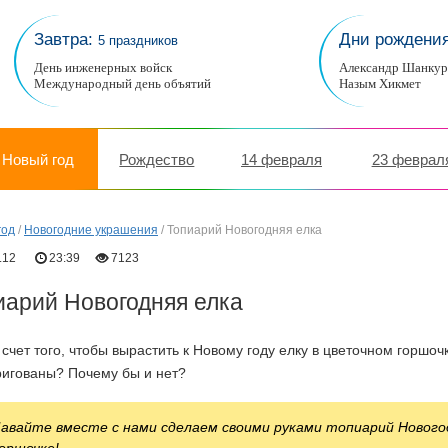
Завтра:
Дни рождени
5 праздников
День инженерных войск
Александр Шанку
Международный день объятий
Назым Хикмет
Новый год
Рождество
14 февраля
23 феврал
год
/
Новогодние украшения
/
Топиарий Новогодняя елка
.12
23:39
7123
иарий Новогодняя елка
 счет того, чтобы вырастить к Новому году елку в цветочном горшо
ригованы? Почему бы и нет?
авайте вместе с нами сделаем своими руками топиарий Новог