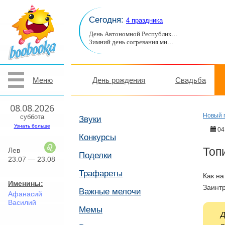
Сегодня:
4 праздника
День Автономной Республик…
Зимний день согревания ми…
Меню
День рождения
Свадьба
08.08.2026
Новый 
суббота
Звуки
Узнать больше
04
Конкурсы
Топ
Лев
Поделки
23.07 — 23.08
Трафареты
Как на
Именины:
Заинт
Важные мелочи
Афанасий
Василий
Мемы
Д