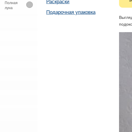
г
Раскраски
Полная
луна
Подарочная упаковка
Выгляд
подоко