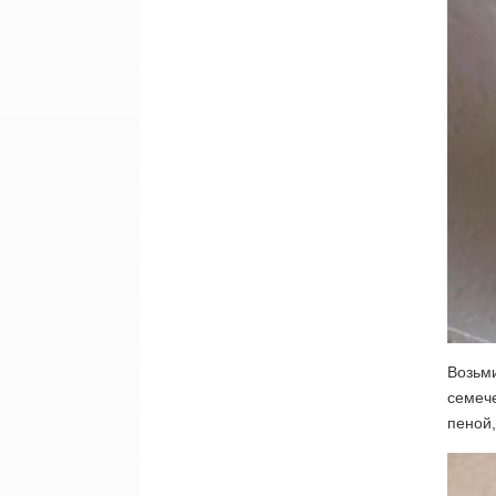
Возьми
семече
пеной,