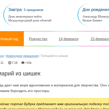
Завтра:
Дни рождени
5 праздников
День инженерных войск
Александр Шанку
Международный день объятий
Назым Хикмет
Новый год
Рождество
14 февраля
23 феврал
год
/
Новогодние украшения
/
Топиарий из шишек
.11
7:18
>10к
иарий из шишек
а дает нам море вдохновения и материалов для творчества. Оно 
лжаем бороздить его просторы.
ейчас портал Бубука предлагает вам оригинальную поделку то