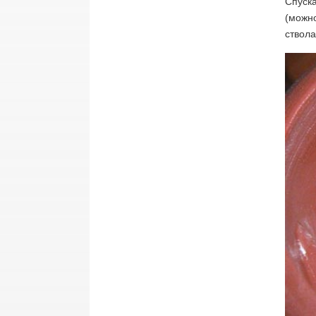
Спуска
(можно
ствола