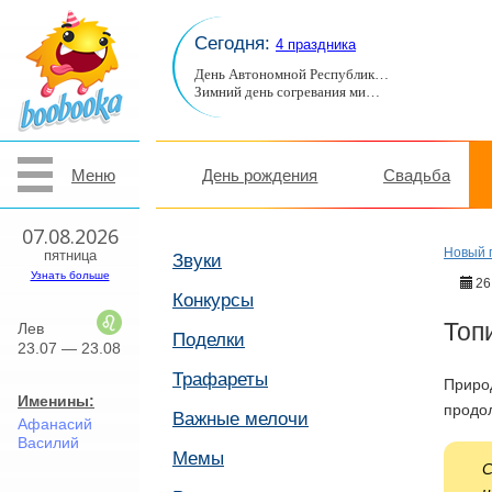
Сегодня:
4 праздника
День Автономной Республик…
Зимний день согревания ми…
Меню
День рождения
Свадьба
07.08.2026
Новый 
пятница
Звуки
Узнать больше
26
Конкурсы
Топ
Лев
Поделки
23.07 — 23.08
Трафареты
Природ
Именины:
продо
Важные мелочи
Афанасий
Василий
Мемы
С