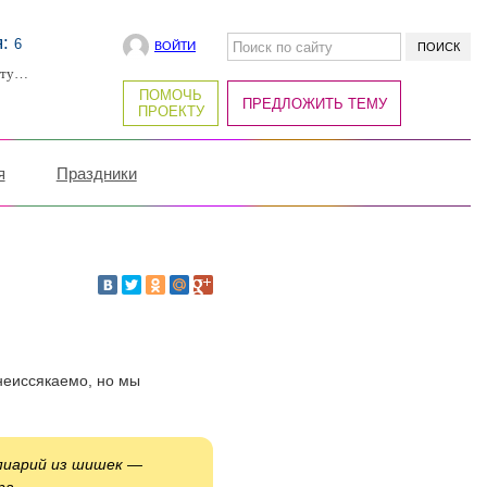
я:
6
ВОЙТИ
рту…
ПОМОЧЬ
ПРЕДЛОЖИТЬ ТЕМУ
ПРОЕКТУ
я
Праздники
неиссякаемо, но мы
пиарий из шишек —