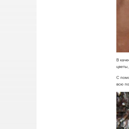
В каче
цветы
С пом
всю по