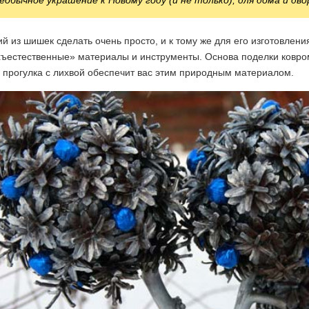
еобычное украшение к Новому году (и не только), для дома и дво
й из шишек сделать очень просто, и к тому же для его изготовлени
ъестественные» материалы и инструменты. Основа поделки ковром
 прогулка с лихвой обеспечит вас этим природным материалом.