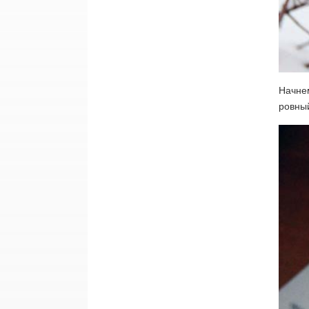
Начнем
ровный