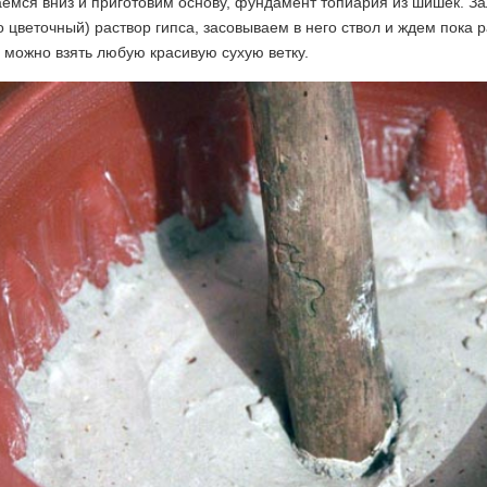
емся вниз и приготовим основу, фундамент топиария из шишек. З
 цветочный) раствор гипса, засовываем в него ствол и ждем пока р
 можно взять любую красивую сухую ветку.