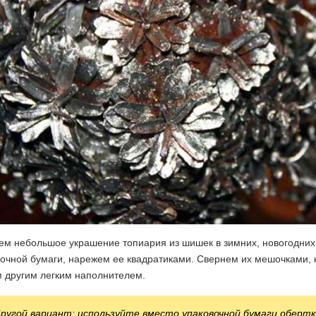
ем небольшое украшение топиария из шишек в зимних, новогодних
очной бумаги, нарежем ее квадратиками. Свернем их мешочками, 
 другим легким наполнителем.
ругой вариант: используйте вместо упаковочной бумаги оберт