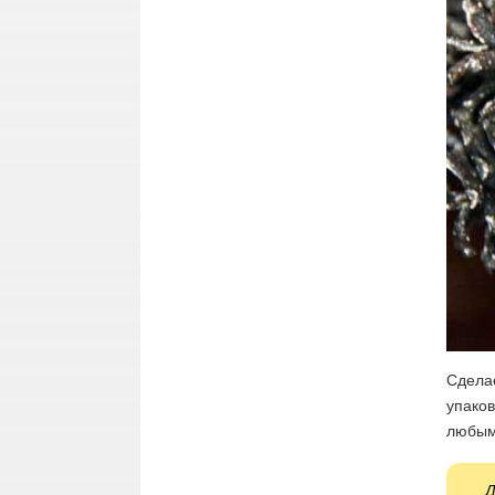
Сдела
упаков
любым
Д