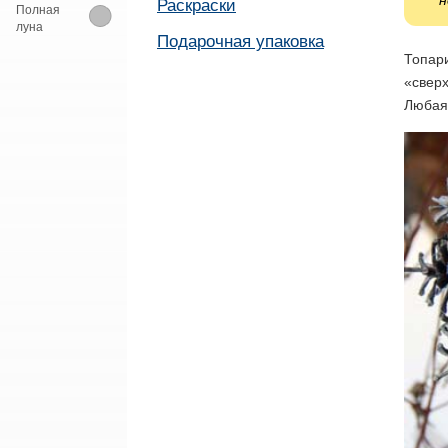
н
Раскраски
Полная
луна
Подарочная упаковка
Топари
«сверх
Любая