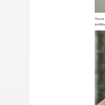
После 
разбры