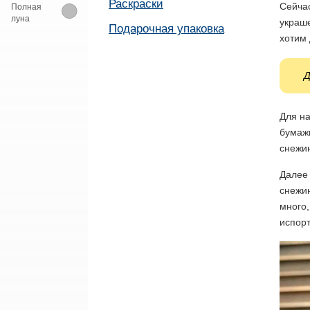
Раскраски
Сейчас
Полная
луна
украше
Подарочная упаковка
хотим 
Д
Для на
бумажн
снежин
Далее 
снежин
много,
испор