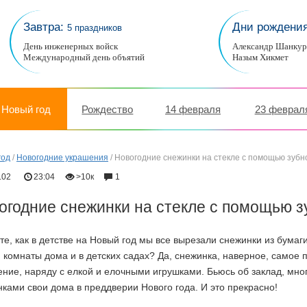
Завтра:
Дни рождени
5 праздников
День инженерных войск
Александр Шанку
Международный день объятий
Назым Хикмет
Новый год
Рождество
14 февраля
23 феврал
год
/
Новогодние украшения
/
Новогодние снежинки на стекле с помощью зубн
.02
23:04
>10к
1
огодние снежинки на стекле с помощью з
е, как в детстве на Новый год мы все вырезали снежинки из бумаг
 комнаты дома и в детских садах? Да, снежинка, наверное, самое
ние, наряду с елкой и елочными игрушками. Бьюсь об заклад, мног
ками свои дома в преддверии Нового года. И это прекрасно!