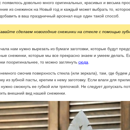
 появилось довольно много оригинальных, красивых и весьма про
ние из снежинок на Новый год и каждый может выбрать то, которо
добавить в ваш праздничный арсенал еще один такой способ.
авайте сделаем новогодние снежинки на стекле с помощью зуб
чала нам нужно вырезать из бумаги заготовки, которые будут пре
ые снежинки, которые мы все прекрасно знаем и умеем делать. Ес
ки пооригинальнее, то можно заглянуть
сюда
.
немного смочив поверхность стекла (или зеркала), там, где будем
ку из зубной пасты, крепим к нему заготовку. Если влаги для при
 нужно смокнуть ее губкой или тряпочкой. Не следует допускать по
тить внешний вид нашей снежинки.