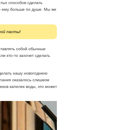
стых способов сделать
е ему больше по душе. Мы же
ной пасты!
дставлять собой обычные
ли кто-то захочет сделать
 делать нашу новогоднюю
липания оказалось слишком
теков капелек воды, это может