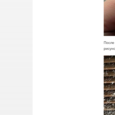
После 
рисуно