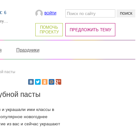
я:
6
ВОЙТИ
рту…
ПОМОЧЬ
ПРЕДЛОЖИТЬ ТЕМУ
ПРОЕКТУ
я
Праздники
ой пасты
убной пасты
и и украшали ими классы в
 популярное новогоднее
ие из вас и сейчас украшают