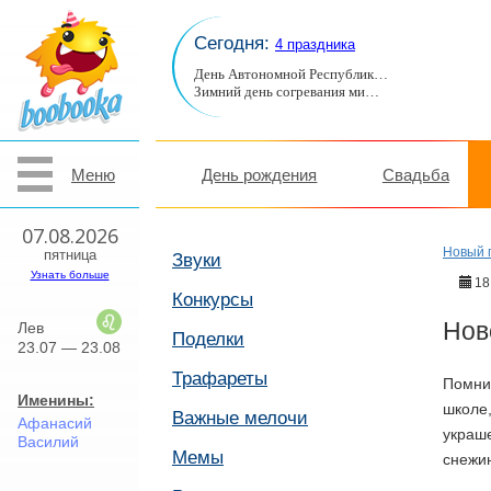
Сегодня:
4 праздника
День Автономной Республик…
Зимний день согревания ми…
Меню
День рождения
Свадьба
07.08.2026
Новый 
пятница
Звуки
Узнать больше
18
Конкурсы
Нов
Лев
Поделки
23.07 — 23.08
Трафареты
Помнит
Именины:
школе,
Важные мелочи
Афанасий
украше
Василий
Мемы
снежин